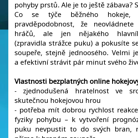
pohyby prstů. Ale je to ještě zábava? S
Co se týče běžného hokeje, 
pravděpodobnost, že neovládnete
hráčů, ale jen nějakého hlavn
(zpravidla strážce puku) a pokusíte s
soupeře, stejně jednoosého. Velmi 
a efektivní strávit pár minut svého živ
Vlastnosti bezplatných online hokejov
- zjednodušená hratelnost ve sr
skutečnou hokejovou hrou
- potřeba mít dobrou rychlost reakce
fyziky pohybu – k vytvoření progn
puku nevpustit to do svých bran, 