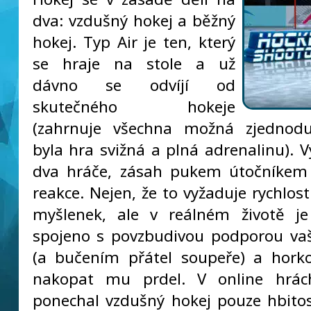
dva: vzdušný hokej a běžný
hokej. Typ Air je ten, který
se hraje na stole a už
dávno se odvíjí od
skutečného hokeje
(zahrnuje všechna možná zjednodu
byla hra svižná a plná adrenalinu). V
dva hráče, zásah pukem útočníkem 
reakce. Nejen, že to vyžaduje rychlos
myšlenek, ale v reálném životě je
spojeno s povzbudivou podporou vaš
(a bučením přátel soupeře) a hork
nakopat mu prdel. V online hrá
ponechal vzdušný hokej pouze hbitos