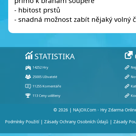
přímo k branám soupeře
- hbitost prstů
- snadná možnost zabít nějaký volný č
© 2026 | NAJOX.com - Hry Zdarma Onlin
Podmínky Použití
|
Zásady Ochrany Osobních Údajů
|
Zásady Pou