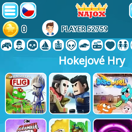
0
PLAYER 52759
Hokejové Hry