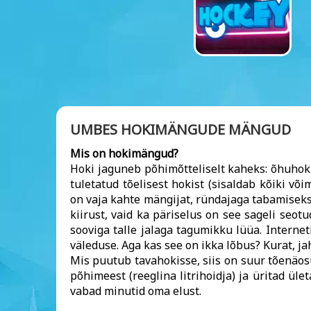
UMBES HOKIMÄNGUDE MÄNGUD
Mis on hokimängud?
Hoki jaguneb põhimõtteliselt kaheks: õhuhok
tuletatud tõelisest hokist (sisaldab kõiki võ
on vaja kahte mängijat, ründajaga tabamiseks l
kiirust, vaid ka päriselus on see sageli seo
sooviga talle jalaga tagumikku lüüa. Interne
väleduse. Aga kas see on ikka lõbus? Kurat, ja
Mis puutub tavahokisse, siis on suur tõenäosu
põhimeest (reeglina litrihoidja) ja üritad ül
vabad minutid oma elust.