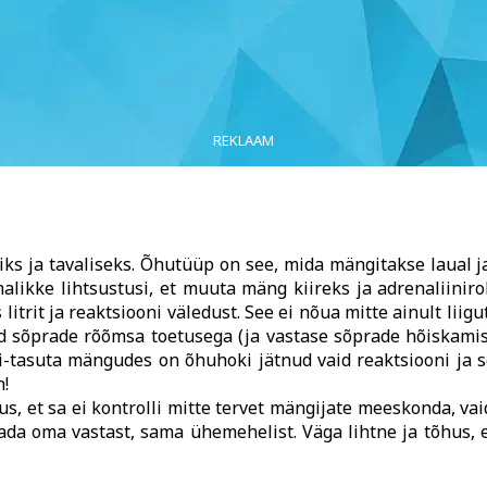
REKLAAM
iks ja tavaliseks. Õhutüüp on see, mida mängitakse laual 
imalikke lihtsustusi, et muuta mäng kiireks ja adrenaliiniro
itrit ja reaktsiooni väledust. See ei nõua mitte ainult liigu
tud sõprade rõõmsa toetusega (ja vastase sõprade hõiskam
ti-tasuta mängudes on õhuhoki jätnud vaid reaktsiooni ja 
h!
s, et sa ei kontrolli mitte tervet mängijate meeskonda, va
etada oma vastast, sama ühemehelist. Väga lihtne ja tõhus,