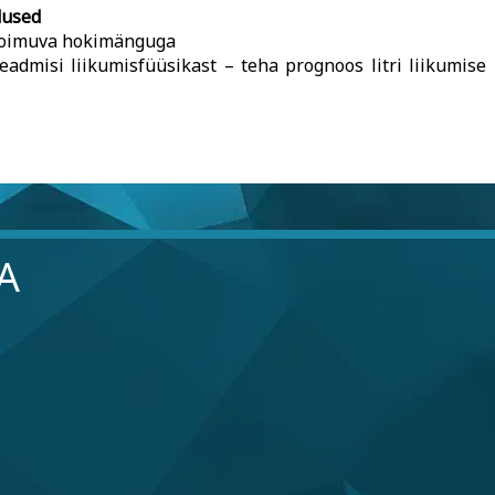
dused
s toimuva hokimänguga
teadmisi liikumisfüüsikast – teha prognoos litri liikumis
A