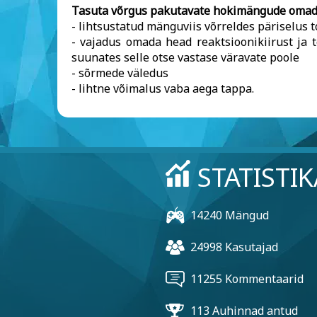
Tasuta võrgus pakutavate hokimängude oma
- lihtsustatud mänguviis võrreldes päriselu
- vajadus omada head reaktsioonikiirust ja 
suunates selle otse vastase väravate poole
- sõrmede väledus
- lihtne võimalus vaba aega tappa.
STATISTIK
14240 Mängud
24998 Kasutajad
11255 Kommentaarid
113 Auhinnad antud