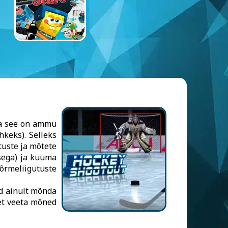
ja see on ammu
hkeks). Selleks
tuste ja mõtete
isega) ja kuuma
sõrmeliigutuste
id ainult mõnda
 et veeta mõned