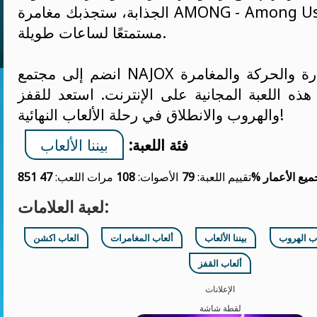
الجذابة، ستجذبك مغامرة AMONG - Among Us بالتأكيد وستبقيك
مستمتعًا لساعات طويلة.
انضم إلى مجتمع NAJOX اليوم، واختبر الإثارة والحركة والمغامرة
ذه اللعبة المجانية على الإنترنت. استعد للقفز
والهروب والانطلاق في رحلة الألعاب النهائية!
فئة اللعبة:
بيننا الألعاب
ميع الأعمار
79%
تقييم اللعبة:
الأصوات:
108
مرات اللعب:
47 851
لعبة العلامات:
اب الهروب
بيننا الألعاب
ألعاب المغامرات
العاب اكشن
ألعاب القفز
الإعلانات
لقطة شاشة