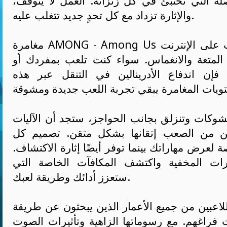
صلة التي تختبئ في كل زنزانة. العمل لا يتوقف،
والإثارة تزداد مع كل تحدٍ جديد تتغلب عليه.
مغامرة AMONG - Among Us تقدم تجربة ألعاب على الإنترنت
لمتعة والانغماس. سواء كنت تلعب بمفردك أو
 فإن اندفاع الأدرينالين في التنقل عبر هذه
لشوكات وتنزلق بجانب الحواجز، ستجد أن الآليات
كن من الصعب إتقانها بشكل متقن. تصميم كل
لعرض مهاراتك بينما توفر أيضًا إثارة الاكتشاف.
ت المخفية واكتشف المكافآت الخاصة التي
ستعزز أدائك وطريقة لعبك.
 للاعبين من جميع الأعمار الذين يبحثون عن طريقة
فراغهم. مع رسوماتها الزاهية وتأثيرات الصوت