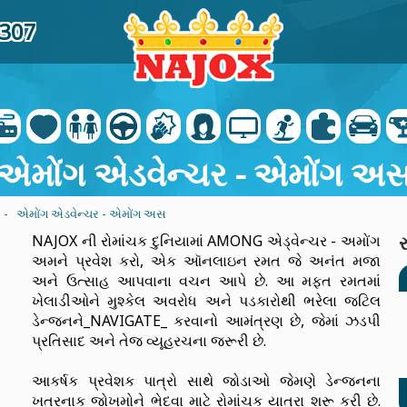
1307
એમોંગ એડવેન્ચર - એમોંગ અ
- એમોંગ એડવેન્ચર - એમોંગ અસ
NAJOX ની રોમાંચક દુનિયામાં AMONG એડ્વેન્ચર - અમોંગ
અમને પ્રવેશ કરો, એક ઑનલાઇન રમત જે અનંત મજા
અને ઉત્સાહ આપવાના વચન આપે છે. આ મફત રમતમાં
ખેલાડીઓને મુશ્કેલ અવરોધ અને પડકારોથી ભરેલા જટિલ
ડેન્જનને_NAVIGATE_ કરવાનો આમંત્રણ છે, જેમાં ઝડપી
પ્રતિસાદ અને તેજ વ્યૂહરચના જરૂરી છે.
આકર્ષક પ્રવેશક પાત્રો સાથે જોડાઓ જેમણે ડેન્જનના
ખતરનાક જોખમોને ભેદવા માટે રોમાંચક યાત્રા શરૂ કરી છે.