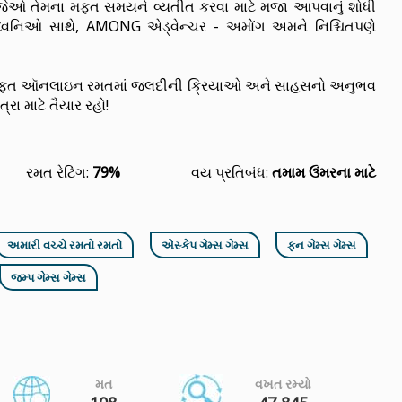
ે જેઓ તેમના મફત સમયને વ્યતીત કરવા માટે મજા આપવાનું શોધી
ક ધ્વનિઓ સાથે, AMONG એડ્વેન્ચર - અમોંગ અમને નિશ્ચિતપણે
ફત ઑનલાઇન રમતમાં જલદીની ક્રિયાઓ અને સાહસનો અનુભવ
રા માટે તૈયાર રહો!
રમત રેટિંગ:
79%
વય પ્રતિબંધ:
તમામ ઉંમરના માટે
અમારી વચ્ચે રમતો રમતો
એસ્કેપ ગેમ્સ ગેમ્સ
ફન ગેમ્સ ગેમ્સ
જમ્પ ગેમ્સ ગેમ્સ
મત
વખત રમ્યો