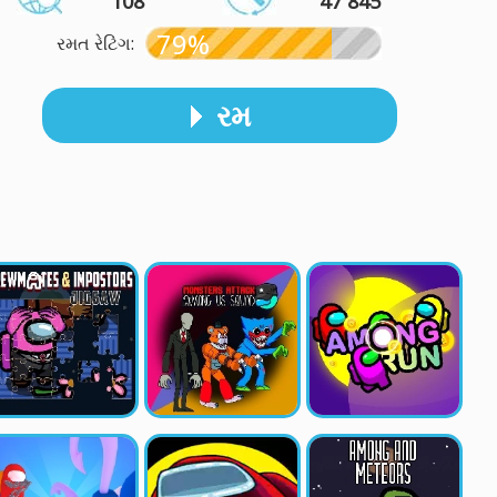
108
47 845
79%
રમત રેટિંગ:
રમ