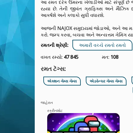
આ રમત દરેક ઉંમરના ખેલાડીઓ માટે સંપૂર્ણ છ
રહ્યા છે. તેની જીવંત ગ્રાફિક્સ અને મોૈઝિ
આકર્ષશે અને કલાકો સુધી વધારશે.
આજની NAJOX સમુદાયમાં જોડાઓ, અને આ મ
કરો. જમ્પ કરવા, બચવા અને અન્યત્તમ ગેમિંગ યાત્
રમતની શ્રેણી:
અમારી વચ્ચે રમતો રમતો
વખત રમ્યો:
47 845
મત:
108
રમત ટૅગ્સ:
એક્શન ગેમ્સ ગેમ્સ
એડવેન્ચર ગેમ્સ ગેમ્સ
જાહેરાત
સ્ક્રીનશોટ