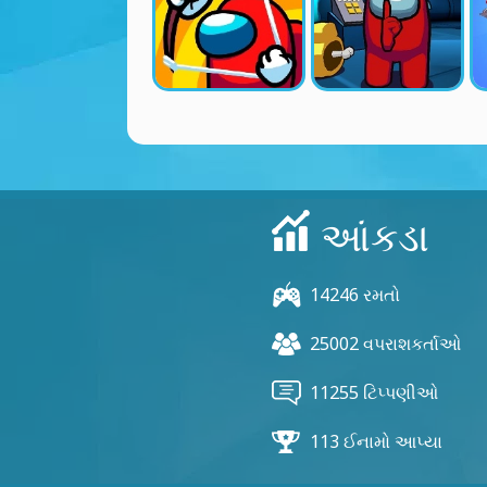
આંકડા
14246 રમતો
25002 વપરાશકર્તાઓ
11255 ટિપ્પણીઓ
113 ઈનામો આપ્યા