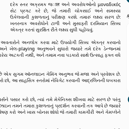
દરેક સ્તર અક્રમક જाल અને અવરોધઓનો μοναδικός
સેટ પ્રગટ કરે છે, જે તમારી ચોકસાઈ અને સમસ્યા
ક
ઉકેલવાની કુશળતાનું પરીક્ષણ કરશે. તમારું લક્ષ્ય સરળ છે:
ખતરનાક અવરોધોને ટાળી અને મુસાફરી દરમિયાન સિક્કા
એકત્ર કરતાં સુરક્ષિત રીતે લક્ષ્ય સુધી પહોંચવું.
 અવતારોને અનલોક કરવા માટે ઉપયોગી સિક્કા એકત્ર કરવાનો
ે ખેલ-playing અનુભવને સુધારો જ્યારે તમે દરેક ડેન્જનમાં
યારેય અટકતી નથી, અને તમામ નવા પડકારો સાથે ઉત્સાહ ફક્ત વધે
ે એક સુગમ ઑનલાઇન ગેમિંગ અનુભવ જે મજા અને પ્રવેશક છે.
રો છો, આ સાહસિક સ્તરોમાં નેવિગેટ કરવાની આદ્રલિનની ધબકારા
સને પસાર કરો છો, ત્યાં તમે મેકેનિક્સ શીખવા માટે સરળ છે પરંતુ
ી ડિઝાઇન તમને તમારા કુશળતાનું પ્રદર્શન કરવાની તક આપે છે જ્યારે
ન્વેષણ કરો અને ખાસ બોનસ શોધો જે તમારી કામગીરી અને ગેમપ્લેને