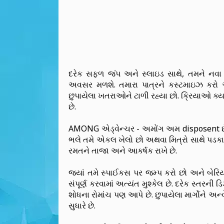
દરેક સફળ જંપ અને સ્લાઇડ સાથે, તમને નવા
અવસર મળશે. તમારા પાત્રને કસ્ટમાઇઝ કરો અન
છુપાયેલા ખતરાઓને ટાળી રહ્યા છો. ક્રિયાઓ ક્
છે.
AMONG એડ્વેન્ચર - અમોંગ અમ disposent છ
ભલે તમે એકલ ખેલો છો અથવા મિત્રો સાથે પડકા
રમતને તાજા અને આકર્ષક રાખે છે.
જ્યાં તમે સ્પાઈકસ પર જમ્પ કરો છો અને બેરિયર્
સંપૂર્ણ કરવામાં અત્યંત મુશ્કેલ છે. દરેક સ્તરન
શોધના રોમાંચ પણ આપે છે. છુપાયેલા માર્ગોને અ
સુધારે છે.