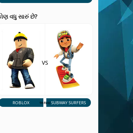
ોણ વધુ સારું છે?
VS
ROBLOX
SUBWAY SURFERS
અથવા