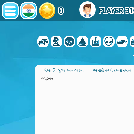
0
PLAYER 3
ગેમ્સ નિઃશુલ્ક ઑનલાઇન
-
અમારી વચ્ચે રમતો રમતો
જાહેરાત