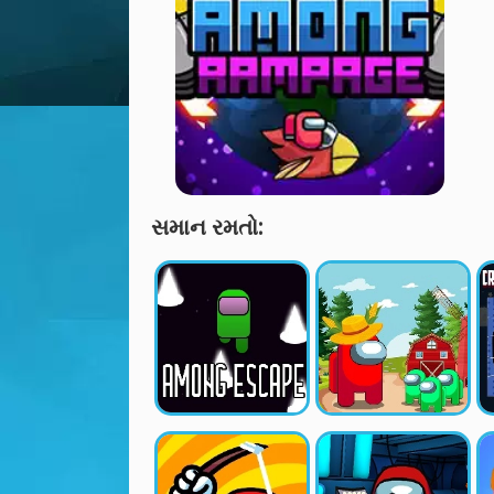
સમાન રમતો: