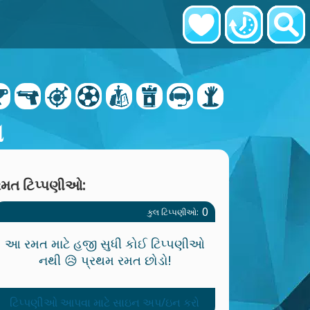
સ
રમત ટિપ્પણીઓ:
0
કુલ ટિપ્પણીઓ:
આ રમત માટે હજી સુધી કોઈ ટિપ્પણીઓ
નથી 😥 પ્રથમ રમત છોડો!
ટિપ્પણીઓ આપવા માટે સાઇન અપ/ઇન કરો