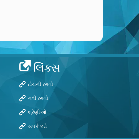
લિંક્સ
ટોચની રમતો
નવી રમતો
શ્રેણીઓ
સંપર્ક કરો