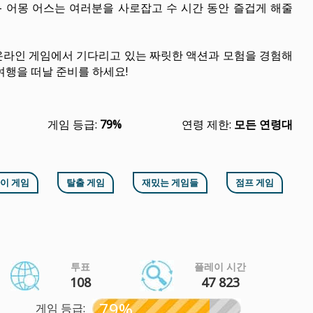
re - 어몽 어스는 여러분을 사로잡고 수 시간 동안 즐겁게 해줄
 온라인 게임에서 기다리고 있는 짜릿한 액션과 모험을 경험해
여행을 떠날 준비를 하세요!
게임 등급:
79%
연령 제한:
모든 연령대
이 게임
탈출 게임
재밌는 게임들
점프 게임
투표
플레이 시간
108
47 823
79%
게임 등급: