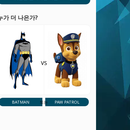
누가 더 나은가?
VS
BATMAN
PAW PATROL
또는