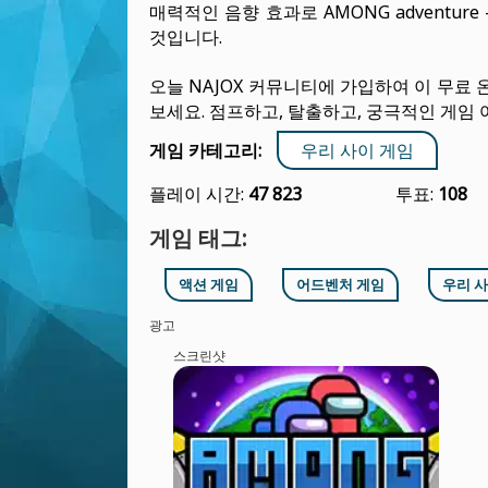
매력적인 음향 효과로 AMONG adventu
것입니다.
오늘 NAJOX 커뮤니티에 가입하여 이 무료
보세요. 점프하고, 탈출하고, 궁극적인 게임 
게임 카테고리:
우리 사이 게임
플레이 시간:
47 823
투표:
108
게임 태그:
액션 게임
어드벤처 게임
우리 사
광고
스크린샷