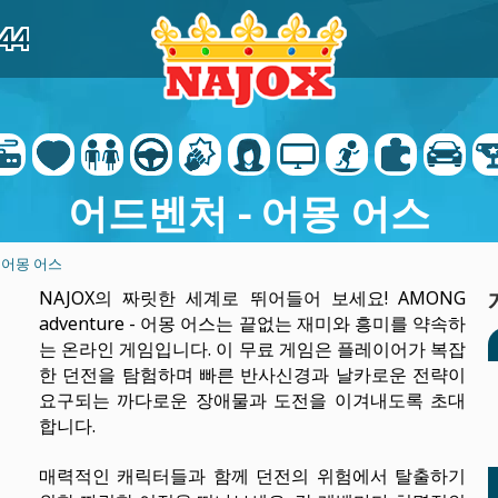
44
어드벤처 - 어몽 어스
 어몽 어스
NAJOX의 짜릿한 세계로 뛰어들어 보세요! AMONG
adventure - 어몽 어스는 끝없는 재미와 흥미를 약속하
는 온라인 게임입니다. 이 무료 게임은 플레이어가 복잡
한 던전을 탐험하며 빠른 반사신경과 날카로운 전략이
요구되는 까다로운 장애물과 도전을 이겨내도록 초대
합니다.
매력적인 캐릭터들과 함께 던전의 위험에서 탈출하기