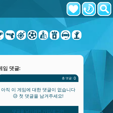
게임 댓글:
0
총 댓글:
아직 이 게임에 대한 댓글이 없습니다
😥 첫 댓글을 남겨주세요!
댓글을 남기려면 가입/로그인