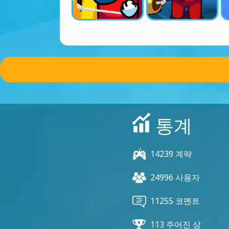
통계
14239 계략
24996 사용자
11255 코멘트
113 주어진 상