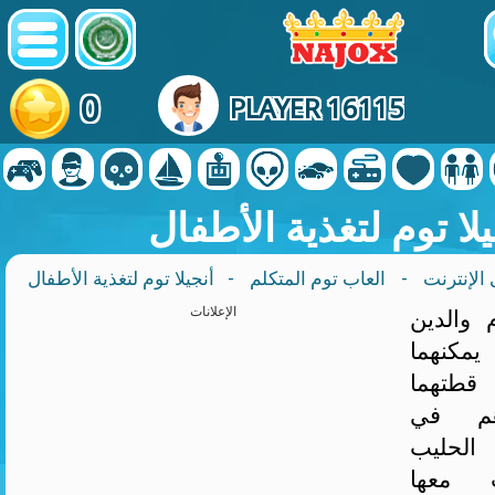
0
PLAYER 16115
يلا توم لتغذية الأطفال
الإنترنت
-
العاب توم المتكلم
- أنجيلا توم لتغذية الأطفال
 والدين
الإعلانات
مكنهما
 قطتهما
دهم في
الحليب
ب معها