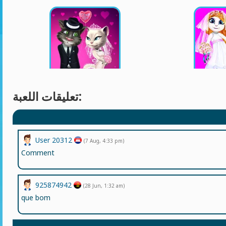
تعليقات اللعبة:
User 20312
(7 Aug, 4:33 pm)
Comment
925874942
(28 Jun, 1:32 am)
que bom