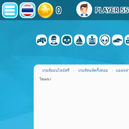
0
PLAYER 5
เกมส์ออนไลน์ฟรี
-
เกมส์ทอล์คกิ้งทอม
- แองเจล่า
โฆษณา