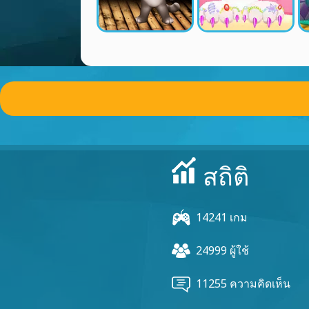
สถิติ
14241 เกม
24999 ผู้ใช้
11255 ความคิดเห็น