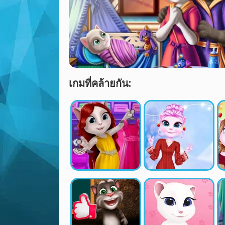
เกมที่คล้ายกัน: