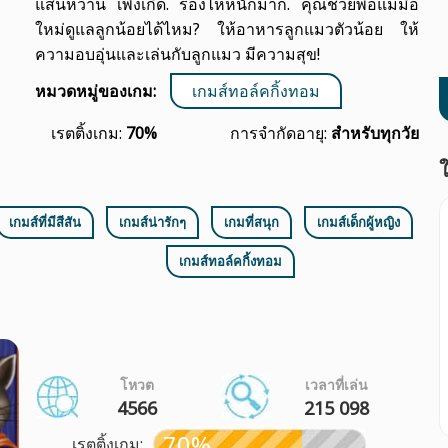
แสนหวาน เพิ่งเกิด. ร้องไห้หนักมาก. คุณช่วยพ่อแม่มือ
ใหม่ดูแลลูกน้อยได้ไหม? ให้อาหารลูกแมวตัวน้อย ให้
ความอบอุ่นและเล่นกับลูกแมว มีความสุข!
หมวดหมู่ของเกม:
เกมส์ทอล์คกิ้งทอม
เรตติ้งเกม:
70%
การจำกัดอายุ:
สำหรับทุกวัย
ใ
เกมส์ที่มีสีสัน
เกมส์น่ารักๆ
เกมที่สนุก
เกมส์เด็กผู้หญิง
เกมส์ทอล์คกิ้งทอม
โหวต
เวลาที่เล่น
4566
215 098
70%
เรตติ้งเกม: