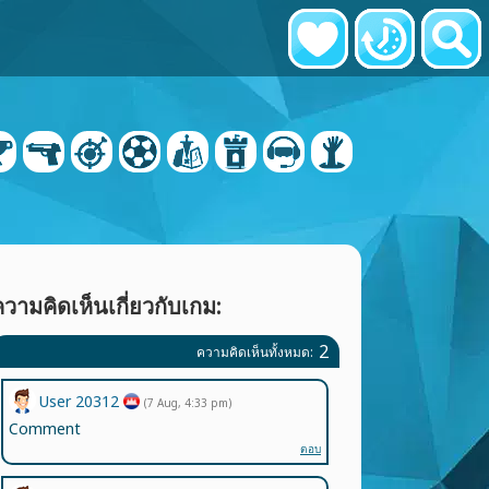
วามคิดเห็นเกี่ยวกับเกม:
2
ความคิดเห็นทั้งหมด:
User 20312
(7 Aug, 4:33 pm)
Comment
ตอบ