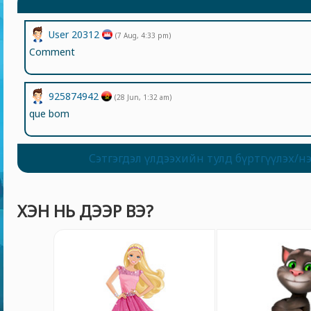
User 20312
(7 Aug, 4:33 pm)
Comment
925874942
(28 Jun, 1:32 am)
que bom
Сэтгэгдэл үлдээхийн тулд бүртгүүлэх/н
ХЭН НЬ ДЭЭР ВЭ?