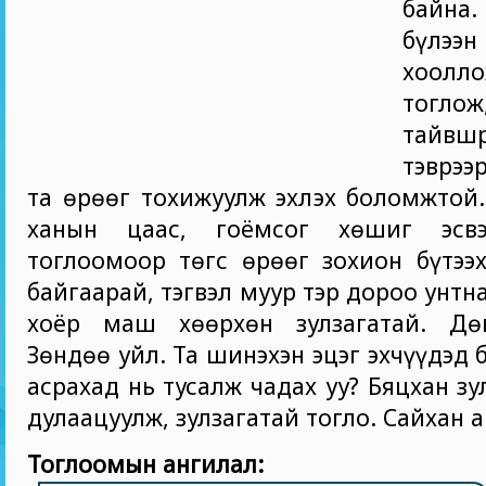
байна
бүлэ
хоолл
тогло
тайвшр
тэврээ
та өрөөг тохижуулж эхлэх боломжтой
ханын цаас, гоёмсог хөшиг эсв
тоглоомоор төгс өрөөг зохион бүтээ
байгаарай, тэгвэл муур тэр дороо унтн
хоёр маш хөөрхөн зулзагатай. Дө
Зөндөө уйл. Та шинэхэн эцэг эхчүүдэд 
асрахад нь тусалж чадах уу? Бяцхан зу
дулаацуулж, зулзагатай тогло. Сайхан 
Тоглоомын ангилал: