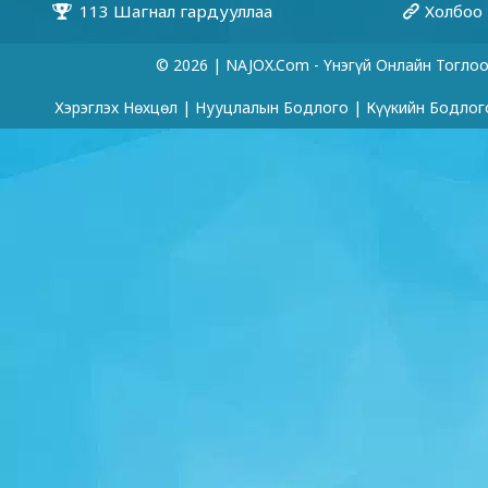
© 2026 | NAJOX.com - Үнэгүй Онлайн Тогло
Хэрэглэх Нөхцөл
|
Нууцлалын Бодлого
|
Күүкийн Бодлог