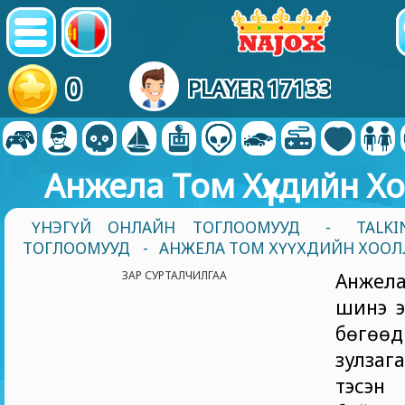
0
PLAYER 17133
Анжела Том Хүүхдийн Х
ҮНЭГҮЙ ОНЛАЙН ТОГЛООМУУД
-
TALK
ТОГЛООМУУД
- АНЖЕЛА ТОМ ХҮҮХДИЙН ХОО
ЗАР СУРТАЛЧИЛГАА
Анжел
шинэ э
бөгө
зулза
тэсэн