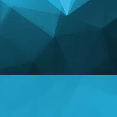
СТАТИСТИК
14241 Тоглоомууд
24999 Хэрэглэгчид
11255 Сэтгэгдэл