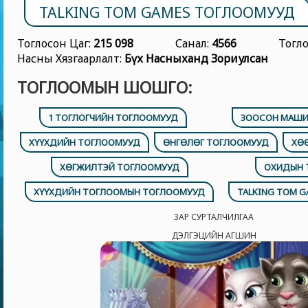
TALKING TOM GAMES ТОГЛООМУУД
Тоглосон Цаг:
215 098
Санал:
4566
Тогл
Насны Хязгаарлалт:
Бүх Насныханд Зориулсан
ТОГЛООМЫН ШОШГО:
1 ТОГЛОГЧИЙН ТОГЛООМУУД
ЗООСОН МАШИ
ХҮҮХДИЙН ТОГЛООМУУД
ӨНГӨЛӨГ ТОГЛООМУУД
ХӨ
ХӨГЖИЛТЭЙ ТОГЛООМУУД
ОХИДЫН 
ХҮҮХДИЙН ТОГЛООМЫН ТОГЛООМУУД
TALKING TOM 
ЗАР СУРТАЛЧИЛГАА
ДЭЛГЭЦИЙН АГШИН