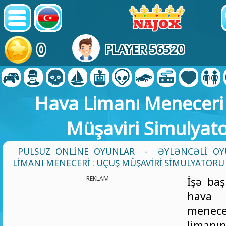
0
PLAYER 56520
Hava Limanı Meneceri 
Müşaviri Simulyat
PULSUZ ONLINE OYUNLAR
-
ƏYLƏNCƏLI OY
LIMANI MENECERI : UÇUŞ MÜŞAVIRI SIMULYATORU
REKLAM
İşə baş
hava
menece
limanı