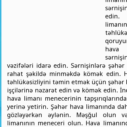
sərniş
edin.
limanın
təhlükəs
qoruy
hav
sərnişin
vəzifələri idarə edin. Sərnişinlərə şəhə
rahat şəkildə minməkdə kömək edin. H
təhlükəsizliyini təmin etmək üçün şəhər
işçilərinə nəzarət edin və kömək edin. İ
hava limanı menecerinin tapşırıqlarında
yerinə yetirin. Şəhər hava limanında da
gözləyərkən əylənin. Məşğul olun v
limanının meneceri olun. Hava limanınd