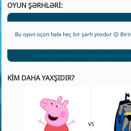
OYUN ŞƏRHLƏRI:
Bu oyun üçün hələ heç bir şərh yoxdur 😥 Birin
Şərhlər bildirmək üçün qeydiyyatdan keçin/d
KIM DAHA YAXŞIDIR?
VS