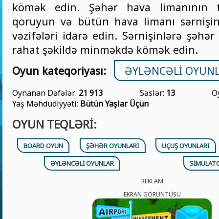
kömək edin. Şəhər hava limanının təh
qoruyun və bütün hava limanı sərnişinlə
vəzifələri idarə edin. Sərnişinlərə şəhə
rahat şəkildə minməkdə kömək edin.
Oyun kateqoriyası:
ƏYLƏNCƏLI OYUN
Oynanan Dəfələr:
21 913
Səslər:
13
O
Yaş Məhdudiyyəti:
Bütün Yaşlar Üçün
OYUN TEQLƏRI:
BOARD OYUN
ŞƏHƏR OYUNLARI
UÇUŞ OYUNLARI
ƏYLƏNCƏLI OYUNLAR
SIMULAT
REKLAM
EKRAN GÖRÜNTÜSÜ