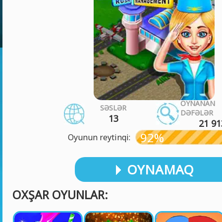
OYNANAN
SƏSLƏR
DƏFƏLƏR
13
21 91
92%
Oyunun reytinqi:
OYNAMAQ
OXŞAR OYUNLAR: