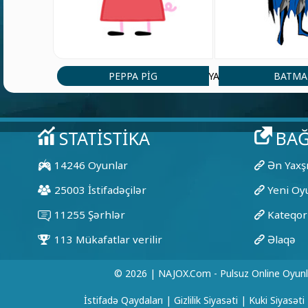
PEPPA PIG
BATM
YA
© 2026 | NAJOX.com - Pulsuz Online Oyunl
İstifadə Qaydaları
|
Gizlilik Siyasəti
|
Kuki Siyasəti