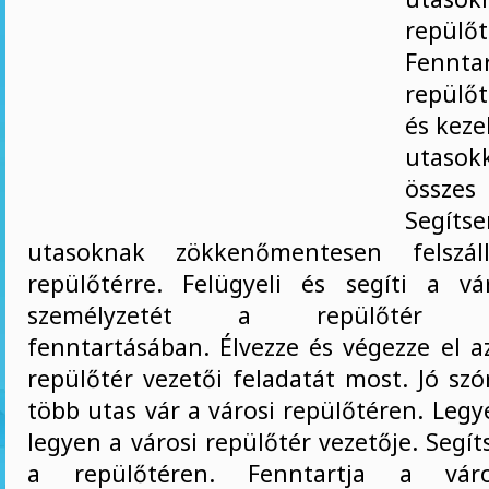
repülőt
Fennta
repülőt
és keze
utasokk
össze
Seg
utasoknak zökkenőmentesen felszál
repülőtérre. Felügyeli és segíti a vá
személyzetét a repülőtér biz
fenntartásában. Élvezze és végezze el a
repülőtér vezetői feladatát most. Jó sz
több utas vár a városi repülőtéren. Legye
legyen a városi repülőtér vezetője. Segí
a repülőtéren. Fenntartja a váro