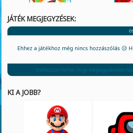
JÁTÉK MEGJEGYZÉSEK:
Ö
Ehhez a játékhoz még nincs hozzászólás 😥 H
Iratkozzon fel/be, hogy megjegyzéseket fű
KI A JOBB?