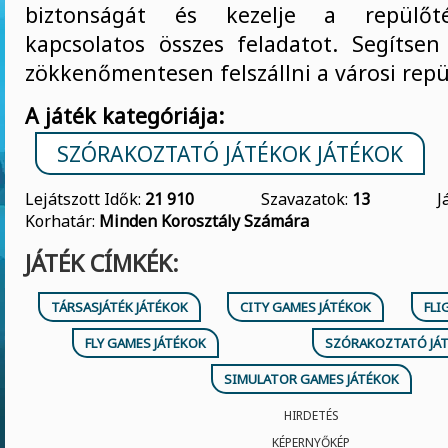
biztonságát és kezelje a repülőté
kapcsolatos összes feladatot. Segítse
zökkenőmentesen felszállni a városi repü
A játék kategóriája:
SZÓRAKOZTATÓ JÁTÉKOK JÁTÉKOK
Lejátszott Idők:
21 910
Szavazatok:
13
J
Korhatár:
Minden Korosztály Számára
JÁTÉK CÍMKÉK:
TÁRSASJÁTÉK JÁTÉKOK
CITY GAMES JÁTÉKOK
FLI
FLY GAMES JÁTÉKOK
SZÓRAKOZTATÓ JÁT
SIMULATOR GAMES JÁTÉKOK
HIRDETÉS
KÉPERNYŐKÉP