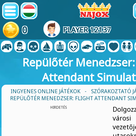
0
PLAYER 12137
Repülőtér Menedzser: 
Attendant Simulat
INGYENES ONLINE JÁTÉKOK
-
SZÓRAKOZTATÓ J
REPÜLŐTÉR MENEDZSER: FLIGHT ATTENDANT SI
HIRDETÉS
Dolgoz
város
vezető
uta