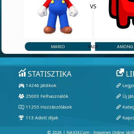
VS
MARIO
AMONG 
VAGY
© 2026 | NAJOX.com - Ingyenes Online Játé