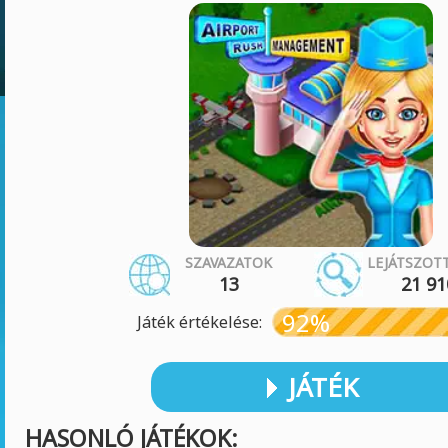
SZAVAZATOK
LEJÁTSZOT
13
21 91
92%
Játék értékelése:
JÁTÉK
HASONLÓ JÁTÉKOK: