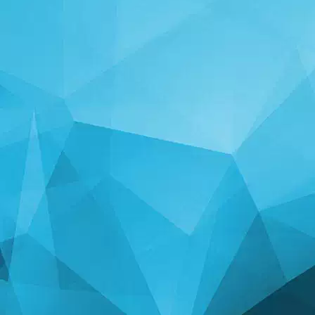
ສະຖິຕິ
14246 ເກມ
25003 ຜູ້ໃຊ້