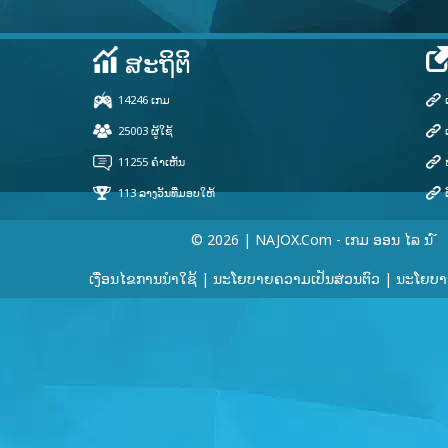
© 2026 | NAJOX.com - ເກມ ອອນ ໄລ ນ ໌
ເງື່ອນໄຂການນໍາໃຊ້
|
ນະໂຍບາຍຄວາມເປັນສ່ວນຕົວ
|
ນະໂຍບາຍ