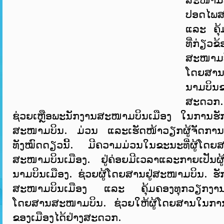
ປອດ​ໄພ​ສ
ແລະ ຄຸ້ມ
ທີ່​ກ່ຽວຂ
ສະໜາມ​ບິ
ໂດຍ​ສານ​
ນາມ​ບິນ​ຂ
ສະ​ດວກ
ຊ່ວຍເຫຼືອພະນັກງານສະໜາມບິນເມືອງ ໃນການ
ສະໜາມບິນ. ມ່ວນ ແລະເຮັດໜ້າວຽກຜູ້ຈັດກາ
ທັງໝົດດຽວນີ້. ມີຄວາມມ່ວນໃນຂະນະທີ່ຜູ້ໂດຍສານ
ສະໜາມບິນເມືອງ. ຢູ່ຄ່ອຍມີເວລາແລະກາຍເປັນຜ
ນາມບິນເມືອງ. ຊ່ວຍຜູ້ໂດຍສານຢູ່ສະໜາມບິນ. ຮັກ
ສະໜາມ​ບິນ​ເມືອງ ​ແລະ ຄຸ້ມ​ຄອງ​ທຸກ​ວຽກ​ງານ​ທີ່​
ໂດຍສານ​ສະໜາມ​ບິນ. ຊ່ວຍ​ໃຫ້​ຜູ້​ໂດຍ​ສານ​ໃນ​ການ​
ຂອງ​ເມືອງ​ໄດ້​ຢ່າງ​ສະ​ດວກ​.