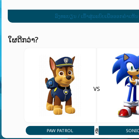
ລົງທະບຽນ / ເຂົ້າສູ່ລະບົບເພື່ອອອກຄໍາເຫັນ
ໃຜດີກວ່າ?
VS
PAW PATROL
SONI
ຫຼື