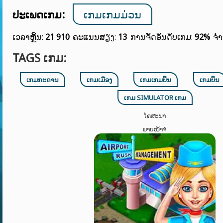
ປະເພດເກມ:
ເກມເກມມ່ວນ
ເວລາຫຼິ້ນ:
21 910
ຄະແນນສຽງ:
13
ການຈັດອັນດັບເກມ:
92%
ຈຳ
TAGS ເກມ:
ເກມກະດານ
ເກມເມືອງ
ເກມເກມບິນ
ເກມບິນ
ເກມ SIMULATOR ເກມ
ໂຄສະນາ
ພາບໜ້າຈໍ