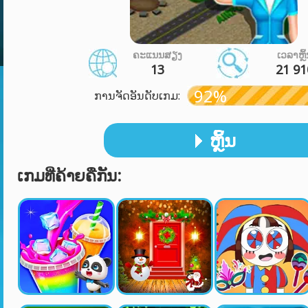
ຄະແນນສຽງ
ເວລາຫຼິ
13
21 91
92%
ການຈັດອັນດັບເກມ:
ຫຼິ້ນ
ເກມທີ່ຄ້າຍຄືກັນ: