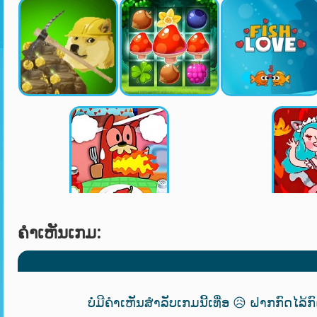
ຄໍາເຫັນເກມ:
ບໍ່ມີຄຳເຫັນສຳລັບເກມນີ້ເທື່ອ 😥 ຝາກກົດໄລ້ກ