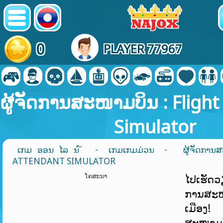
0
PLAYER 77967
ຜູ້ຈັດການສະໜາມບິນ : Fligh
Simulator
ເກມ ອອນ ໄລ ນ ໌
-
ເກມເກມມ່ວນ
- ຜູ້ຈັດການສ
ATTENDANT SIMULATOR
ໂຄສະນາ
ໄປ​ເຮັດ​ວຽ
ການ​ສະ​ຫ
ເມືອງ​! 
ສະໜາມບິ