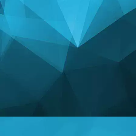
СТАТЫСТЫКА
14247 гульні
25003 Карыстальнікі