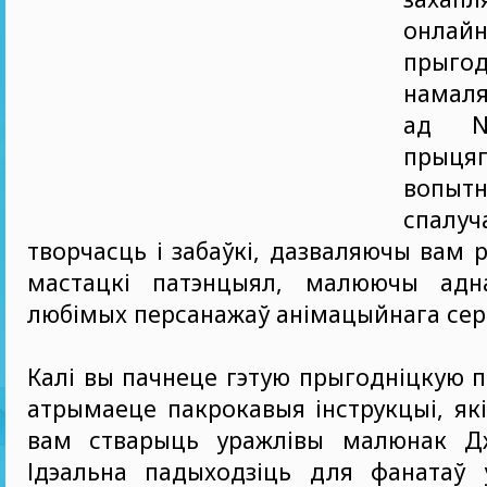
онлай
пры
намаля
ад NA
прыцяг
вопыт
спалу
творчасць і забаўкі, дазваляючы вам 
мастацкі патэнцыял, малюючы адн
любімых персанажаў анімацыйнага сер
Калі вы пачнеце гэтую прыгодніцкую 
атрымаеце пакрокавыя інструкцыі, як
вам стварыць уражлівы малюнак Дж
Ідэальна падыходзіць для фанатаў у