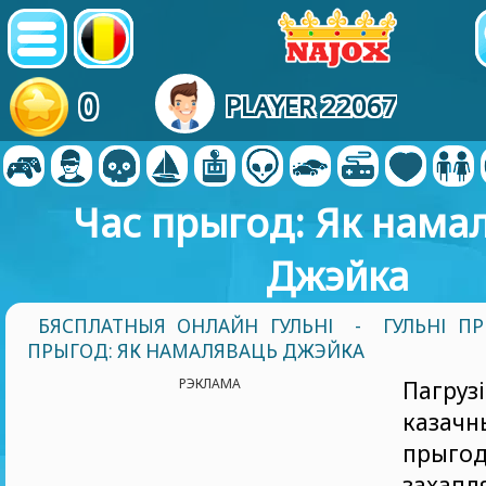
0
PLAYER 22067
Час прыгод: Як нама
Джэйка
БЯСПЛАТНЫЯ ОНЛАЙН ГУЛЬНІ
-
ГУЛЬНІ П
ПРЫГОД: ЯК НАМАЛЯВАЦЬ ДЖЭЙКА
РЭКЛАМА
Пагр
казач
пры
захапл