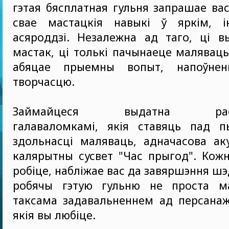
гэтая бясплатная гульня запрашае ва
свае мастацкія навыкі ў яркім, і
асяроддзі. Незалежна ад таго, ці в
мастак, ці толькі пачынаеце маляваць
абяцае прыемны вопыт, напоўне
творчасцю.
Займайцеся выдатна распр
галаваломкамі, якія ставяць пад 
здольнасці маляваць, адначасова ак
калярытны сусвет "Час прыгод". Кожн
робіце, набліжае вас да завяршэння ш
робячы гэтую гульню не проста м
таксама задавальненнем ад персанаж
якія вы любіце.