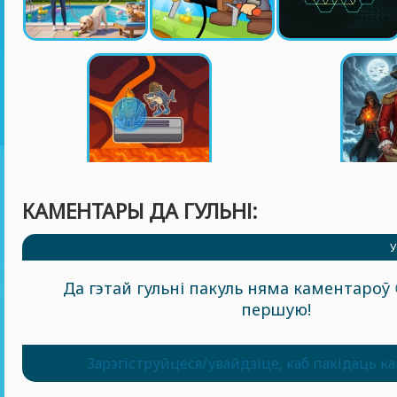
КАМЕНТАРЫ ДА ГУЛЬНІ:
У
Да гэтай гульні пакуль няма каментароў 
першую!
Зарэгіструйцеся/увайдзіце, каб пакідаць к