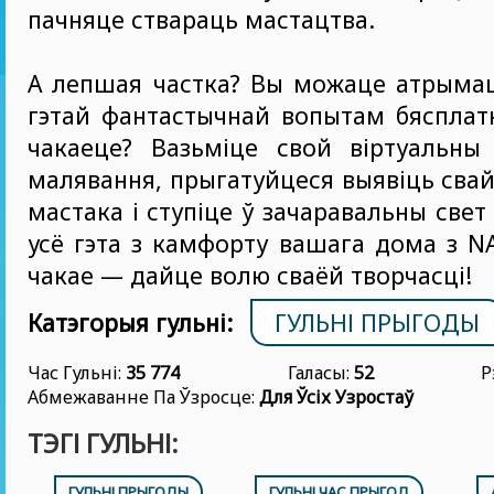
пачняце ствараць мастацтва.
А лепшая частка? Вы можаце атрымац
гэтай фантастычнай вопытам бясплат
чакаеце? Вазьміце свой віртуальны
малявання, прыгатуйцеся выявіць свай
мастака і ступіце ў зачаравальны свет
усё гэта з камфорту вашага дома з N
чакае — дайце волю сваёй творчасці!
Катэгорыя гульні:
ГУЛЬНІ ПРЫГОДЫ
Час Гульні:
35 774
Галасы:
52
Р
Абмежаванне Па Ўзросце:
Для Ўсіх Узростаў
ТЭГІ ГУЛЬНІ:
ГУЛЬНІ ПРЫГОДЫ
ГУЛЬНІ ЧАС ПРЫГОД