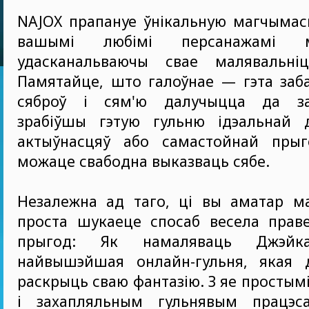
NAJOX прапануе ўнікальную магчымас
вашымі любімі персанажамі му
удасканальваючы свае малявальніц
Памятайце, што галоўнае — гэта заба
сяброў і сям'ю далучыцца да зад
зрабіўшы гэтую гульню ідэальнай 
актыўнасцяў або самастойнай пры
можаце свабодна выказваць сябе.
Незалежна ад таго, ці вы аматар ма
проста шукаеце спосаб весела праве
прыгод: Як намаляваць Джэй
найвышэйшая онлайн-гульня, якая 
раскрыць сваю фантазію. З яе простым
і захапляльным гульнявым працэс