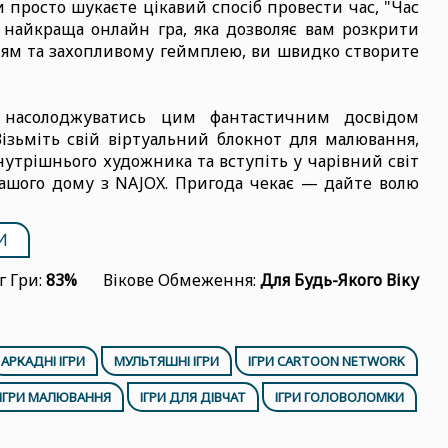
просто шукаєте цікавий спосіб провести час, "Час
найкраща онлайн гра, яка дозволяє вам розкрити
ціям та захопливому геймплею, ви швидко створите
насолоджуватись цим фантастичним досвідом
Візьміть свій віртуальний блокнот для малювання,
нутрішнього художника та вступіть у чарівний світ
вашого дому з NAJOX. Пригода чекає — дайте волю
И
г Гри:
83%
Вікове Обмеження:
Для Будь-Якого Віку
АРКАДНІ ІГРИ
МУЛЬТЯШНІ ІГРИ
ІГРИ CARTOON NETWORK
ІГРИ МАЛЮВАННЯ
ІГРИ ДЛЯ ДІВЧАТ
ІГРИ ГОЛОВОЛОМКИ