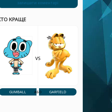
залишати коментарі
ХТО КРАЩЕ
VS
GUMBALL
GARFIELD
АБО