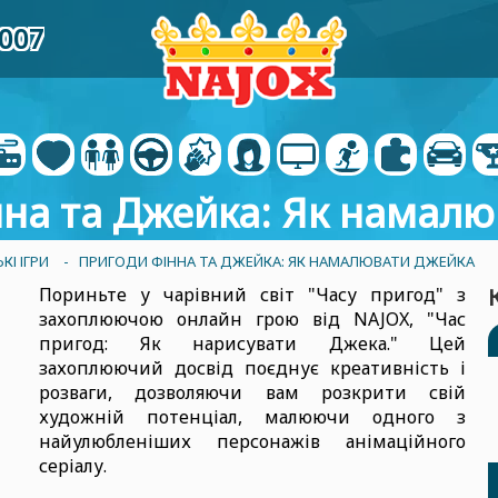
4007
на та Джейка: Як намал
І ІГРИ
- ПРИГОДИ ФІННА ТА ДЖЕЙКА: ЯК НАМАЛЮВАТИ ДЖЕЙКА
Пориньте у чарівний світ "Часу пригод" з
захоплюючою онлайн грою від NAJOX, "Час
пригод: Як нарисувати Джека." Цей
захоплюючий досвід поєднує креативність і
розваги, дозволяючи вам розкрити свій
художній потенціал, малюючи одного з
найулюбленіших персонажів анімаційного
серіалу.