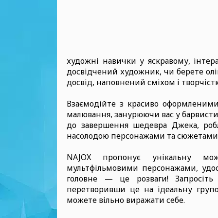
художні навички у яскравому, інтер
досвідчений художник, чи берете ол
досвід, наповнений сміхом і творчіст
Взаємодійте з красиво оформленими 
малювання, занурюючи вас у барвисти
до завершення шедевра Джека, ро
насолодою персонажами та сюжетами, 
NAJOX пропонує унікальну мож
мультфільмовими персонажами, удос
головне — це розваги! Запросіть
перетворивши це на ідеальну групо
можете вільно виражати себе.