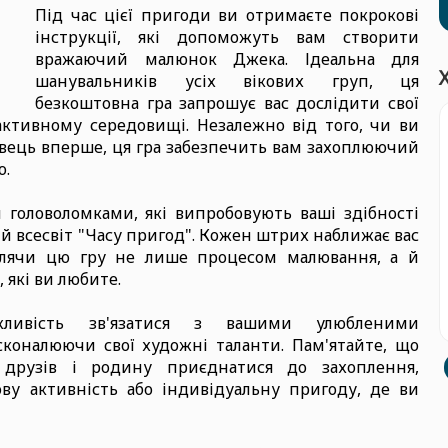
Під час цієї пригоди ви отримаєте покрокові
інструкції, які допоможуть вам створити
вражаючий малюнок Джека. Ідеальна для
шанувальників усіх вікових груп, ця
безкоштовна гра запрошує вас дослідити свої
активному середовищі. Незалежно від того, чи ви
івець вперше, ця гра забезпечить вам захоплюючий
ю.
головоломками, які випробовують ваші здібності
й всесвіт "Часу пригод". Кожен штрих наближає вас
блячи цю гру не лише процесом малювання, а й
які ви любите.
ливість зв'язатися з вашими улюбленими
коналюючи свої художні таланти. Пам'ятайте, що
 друзів і родину приєднатися до захоплення,
ву активність або індивідуальну пригоду, де ви