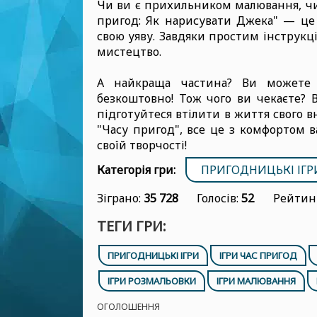
Чи ви є прихильником малювання, чи 
пригод: Як нарисувати Джека" — це 
свою уяву. Завдяки простим інструк
мистецтво.
А найкраща частина? Ви можете 
безкоштовно! Тож чого ви чекаєте? 
підготуйтеся втілити в життя свого в
"Часу пригод", все це з комфортом 
своїй творчості!
Категорія гри:
ПРИГОДНИЦЬКІ ІГР
Зіграно:
35 728
Голосів:
52
Рейтин
ТЕГИ ГРИ:
ПРИГОДНИЦЬКІ ІГРИ
ІГРИ ЧАС ПРИГОД
ІГРИ РОЗМАЛЬОВКИ
ІГРИ МАЛЮВАННЯ
ОГОЛОШЕННЯ