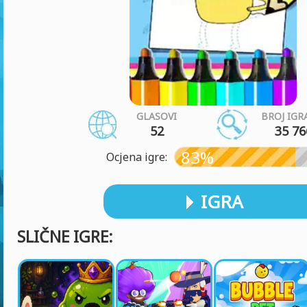
GLASOVI
BROJ IGR
52
35 76
83%
Ocjena igre:
IGRA
SLIČNE IGRE: