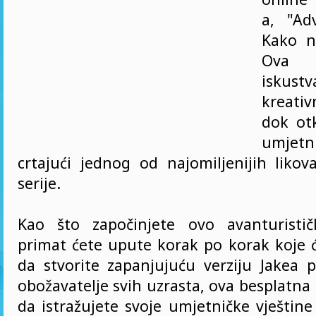
a, "Ad
Kako na
Ova f
iskust
kreati
dok otk
umjetni
crtajući jednog od najomiljenijih likov
serije.
Kao što započinjete ovo avanturistič
primat ćete upute korak po korak koje
da stvorite zapanjujuću verziju Jakea p
obožavatelje svih uzrasta, ova besplatna 
da istražujete svoje umjetničke vještin