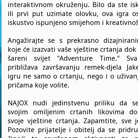
interaktivnom okruženju. Bilo da ste is
ili prvi put uzimate olovku, ova igra o
iskustvo ispunjeno smijehom i kreativno
Angažirajte se s prekrasno dizajniran
koje će izazvati vaše vještine crtanja dok
šareni svijet "Adventure Time." Sv
približava završavanju remek-djela Jak
igru ne samo o crtanju, nego i o uživan
pričama koje volite.
NAJOX nudi jedinstvenu priliku da s
svojim omiljenim crtanih likovima do
svoje vještine crtanja. Zapamtite, sve 
Pozovite prijatelje i obitelj da se prid