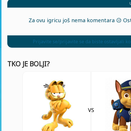
Za ovu igricu još nema komentara 😥 Ost
Prijavite se/prijavite se da biste ostavljali 
TKO JE BOLJI?
VS