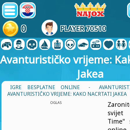
0
PLAYER 70510
Avanturističko vrijeme: Ka
Jakea
IGRE BESPLATNE ONLINE
-
AVANTURIST
AVANTURISTIČKO VRIJEME: KAKO NACRTATI JAKEA
OGLAS
Zaroni
svije
Time" 
online