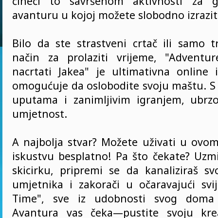
čineći to savršenom aktivnosti za g
avanturu u kojoj možete slobodno izrazit
Bilo da ste strastveni crtač ili samo t
način za prolaziti vrijeme, "Adventu
nacrtati Jakea" je ultimativna online
omogućuje da oslobodite svoju maštu. S 
uputama i zanimljivim igranjem, ubrzo
umjetnost.
A najbolja stvar? Možete uživati u ovo
iskustvu besplatno! Pa što čekate? Uzmi
skicirku, pripremi se da kanaliziraš s
umjetnika i zakorači u očaravajući svi
Time", sve iz udobnosti svog doma
Avantura vas čeka—pustite svoju kre