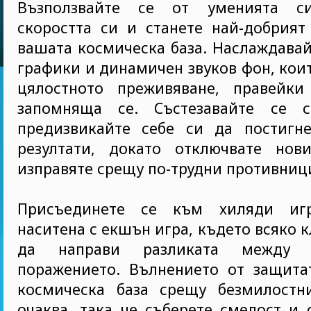
Възползвайте се от уменията си
скоростта си и станете най-добрият
вашата космическа база. Наслаждавай
графики и динамичен звуков фон, кои
цялостното преживяване, правейки
запомняща се. Състезавайте се 
предизвикайте себе си да постигне
резултати, докато отключвате но
изправяте срещу по-трудни противниц
Присъединете се към хиляди иг
наситена с екшън игра, където всяко 
да направи разликата между 
поражението. Вълнението от защита
космическа база срещу безмилостн
очаква, така че съберете смелост и 