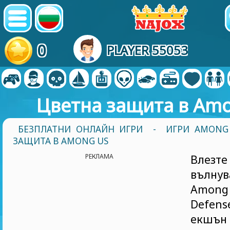
0
PLAYER 55053
Цветна защита в Am
БЕЗПЛАТНИ ОНЛАЙН ИГРИ
-
ИГРИ AMONG
ЗАЩИТА В AMONG US
РЕКЛАМА
Вл
вълнув
Amon
Defens
екшън