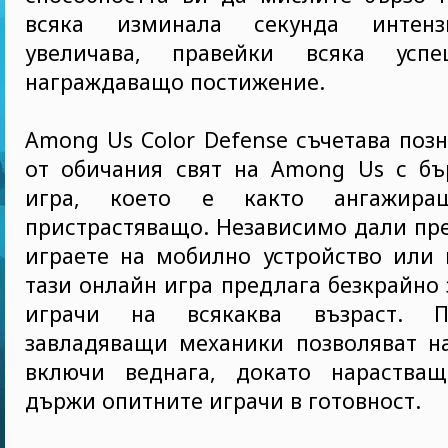
всяка изминала секунда интенз
увеличава, правейки всяка усп
награждаващо постижение.
Among Us Color Defense съчетава поз
от обичания свят на Among Us с бъ
игра, което е както ангажира
пристрастяващо. Независимо дали пр
играете на мобилно устройство или 
тази онлайн игра предлага безкрайно 
играчи на всякаква възраст. П
завладяващи механики позволяват на
включи веднага, докато нарастващ
държи опитните играчи в готовност.