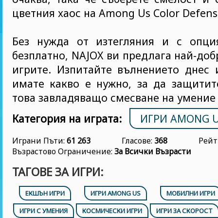
цветния хаос на Among Us Color Defens
Без нужда от изтегляния и с опци
безплатно, NAJOX ви предлага най-доб
игрите. Изпитайте вълнението днес 
имате какво е нужно, за да защитит
това завладяващо смесване на умение 
Категория на играта:
ИГРИ AMONG 
Играни Пъти:
61 263
Гласове:
368
Рейт
Възрастово Ограничение:
За Всички Възрасти
ТАГОВЕ ЗА ИГРИ:
ЕКШЪН ИГРИ
ИГРИ AMONG US
МОБИЛНИ ИГРИ
ИГРИ С УМЕНИЯ
КОСМИЧЕСКИ ИГРИ
ИГРИ ЗА СКОРОСТ