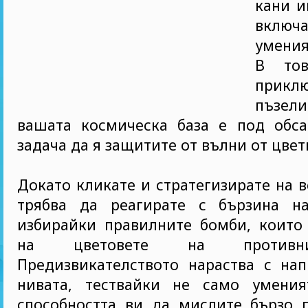
кани и
включа
умения
В тов
прик
пъзели
вашата космическа база е под обс
задача да я защитите от вълни от цвет
Докато кликате и стратегизирате на в
трябва да реагирате с бързина на
избирайки правилните бомби, които 
на цветовете на противн
Предизвикателството нараства с нап
нивата, тествайки не само умени
способността ви да мислите бързо п