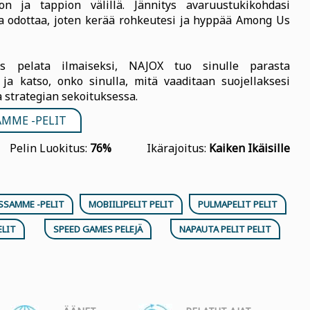
on ja tappion välillä. Jännitys avaruustukikohdasi
ta odottaa, joten kerää rohkeutesi ja hyppää Among Us
us pelata ilmaiseksi, NAJOX tuo sinulle parasta
ja katso, onko sinulla, mitä vaaditaan suojellaksesi
a strategian sekoituksessa.
MME -PELIT
Pelin Luokitus:
76%
Ikärajoitus:
Kaiken Ikäisille
SSAMME -PELIT
MOBIILIPELIT PELIT
PULMAPELIT PELIT
ELIT
SPEED GAMES PELEJÄ
NAPAUTA PELIT PELIT