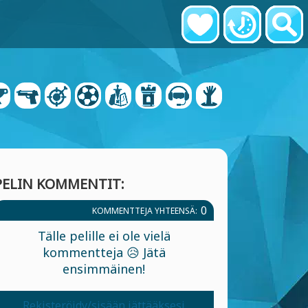
PELIN KOMMENTIT:
0
KOMMENTTEJA YHTEENSÄ:
Tälle pelille ei ole vielä
kommentteja 😥 Jätä
ensimmäinen!
Rekisteröidy/sisään jättääksesi