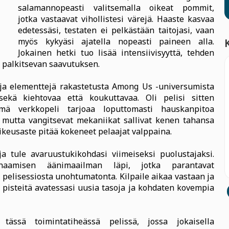
salamannopeasti valitsemalla oikeat pommit,
jotka vastaavat vihollistesi värejä. Haaste kasvaa
edetessäsi, testaten ei pelkästään taitojasi, vaan
myös kykyäsi ajatella nopeasti paineen alla.
Jokainen hetki tuo lisää intensiivisyyttä, tehden
 palkitsevan saavutuksen.
ja elementtejä rakastetusta Among Us -universumista
ekä kiehtovaa että koukuttavaa. Oli pelisi sitten
 tämä verkkopeli tarjoaa loputtomasti hauskanpitoa
et mutta vangitsevat mekaniikat sallivat kenen tahansa
ikeusaste pitää kokeneet pelaajat valppaina.
a tule avaruustukikohdasi viimeiseksi puolustajaksi.
ynaamisen äänimaailman läpi, jotka parantavat
pelisessiosta unohtumatonta. Kilpaile aikaa vastaan ja
 pisteitä avatessasi uusia tasoja ja kohdaten kovempia
tässä toimintatiheässä pelissä, jossa jokaisella