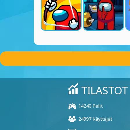
TILASTOT
14240 Pelit
24997 Käyttäjät