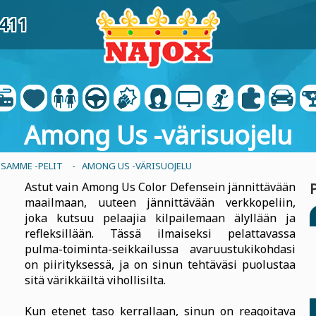
6411
Among Us -värisuojelu
SAMME -PELIT
- AMONG US -VÄRISUOJELU
Astut vain Among Us Color Defensein jännittävään
maailmaan, uuteen jännittävään verkkopeliin,
joka kutsuu pelaajia kilpailemaan älyllään ja
refleksillään. Tässä ilmaiseksi pelattavassa
pulma-toiminta-seikkailussa avaruustukikohdasi
on piirityksessä, ja on sinun tehtäväsi puolustaa
sitä värikkäiltä vihollisilta.
Kun etenet taso kerrallaan, sinun on reagoitava