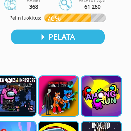
ÄÄNET
PELATUT AJAT
368
61 260
76%
Pelin luokitus:
PELATA