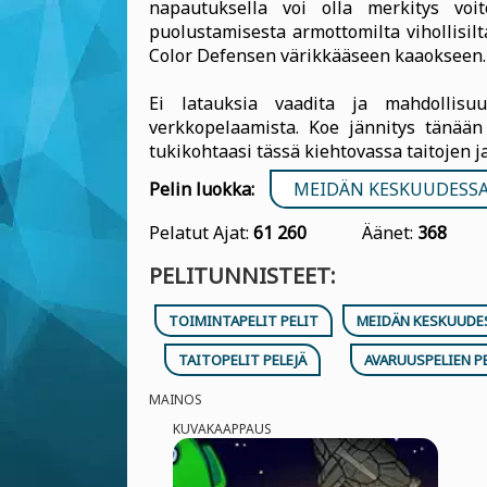
napautuksella voi olla merkitys voit
puolustamisesta armottomilta vihollisil
Color Defensen värikkääseen kaaokseen.
Ei latauksia vaadita ja mahdollisu
verkkopelaamista. Koe jännitys tänään 
tukikohtaasi tässä kiehtovassa taitojen j
Pelin luokka:
MEIDÄN KESKUUDESSA
Pelatut Ajat:
61 260
Äänet:
368
PELITUNNISTEET:
TOIMINTAPELIT PELIT
MEIDÄN KESKUUDE
TAITOPELIT PELEJÄ
AVARUUSPELIEN P
MAINOS
KUVAKAAPPAUS