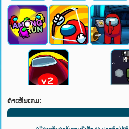
ຄໍາເຫັນເກມ:
ບໍ່ມີຄຳເຫັນສຳລັບເກມນີ້ເທື່ອ 😥 ຝາກກົດໄລ້ກ