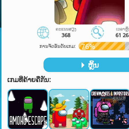
ຄະແນນສຽງ
ເວລາຫຼິ
368
61 26
76%
ການຈັດອັນດັບເກມ:
ຫຼິ້ນ
ເກມທີ່ຄ້າຍຄືກັນ: