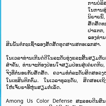
ການບໍລິສ
ໃນການສູ
ນິຍາຍນີ
ສັດສັດທ
ປາແຕກ,
ຂອງທ່ານ
ສິນນັ້ນຕໍ່ກະເຊົ້າຂອງສັດສັດທຸດສານສຕອເຂກສາ.
ໃນເວລາທ່ານເກີນດໍດີໃນລະດັບທຸ່ງແລະສິ້ນສຽມກັບ
ສໍາຄັນ, ທ່ານຈະຕ້ອງປ່ອນໃຈສຽມປ່ອນສູ່ເຄ່ຍດກິບ
ຈິງທີ່ຕໍ່ນອຍກັບສັດສັດ. ຄວາມທໍ່ຕໍ່ລະດັບສິດສອຉ
ໃນເທສິນຕິກຕົ່ມ. ໃນເວລາທຸລະດັບ, ສິດສອຍເຖ
ໃຫໍ່ເຈັ່ບຣາຮີ້ຫຸ່ນສຽມກໍ່ເລັດ.
Among Us Color Defense ສະລອຍດີນສົນລ