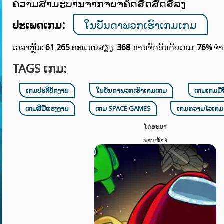
ຄວາມສໍາມະບານຈາກຈິບຈໍຄິດສັດສັດສັລງ
ປະເພດເກມ:
ໃນບັນດາພວກເຮົາເກມເກມ
ເວລາຫຼິ້ນ:
61 265
ຄະແນນສຽງ:
368
ການຈັດອັນດັບເກມ:
76%
ຈຳ
TAGS ເກມ:
ເກມປະຕິບັດງານ
ໃນບັນດາພວກເຮົາເກມເກມ
ເກມເກມມືຖ
ເກມສີມືແຮງງານ
ເກມ SPACE GAMES
ເກມຄວາມໄວເກມ
ໂຄສະນາ
ພາບໜ້າຈໍ