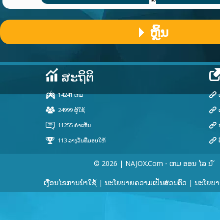
ຫຼິ້ນ
© 2026 | NAJOX.com - ເກມ ອອນ ໄລ ນ ໌
ເງື່ອນໄຂການນໍາໃຊ້
|
ນະໂຍບາຍຄວາມເປັນສ່ວນຕົວ
|
ນະໂຍບາຍ