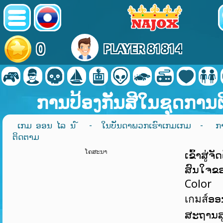
0
PLAYER 81814
ການປ້ອງກັນສີໃນຊຸດການ
ເກມ ອອນ ໄລ ນ ໌
-
ໃນບັນດາພວກເຮົາເກມເກມ
- ການ
ຕິດຕາມ
ໂຄສະນາ
ເຂົ້າສູ່ຈ
ສົນໃຈ
Colo
เกมส์ອອ
ສະຖານສ