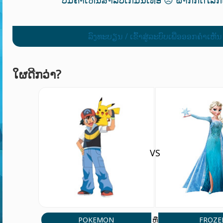
ລົງທະບຽນ / ເຂົ້າສູ່ລະບົບເພື່ອອອກຄໍາເຫັນ
ໃຜດີກວ່າ?
VS
POKEMON
FROZE
ຫຼື