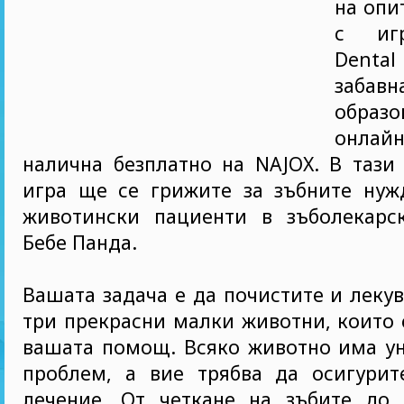
на опи
с игр
Denta
заб
образо
онлайн
налична безплатно на NAJOX. В тази
игра ще се грижите за зъбните нуж
животински пациенти в зъболекарс
Бебе Панда.
Вашата задача е да почистите и лекув
три прекрасни малки животни, които 
вашата помощ. Всяко животно има ун
проблем, а вие трябва да осигурит
лечение. От четкане на зъбите до 