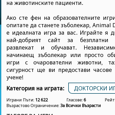
на животинските пациенти.
Ако сте фен на образователните игр
опитате да станете зъболекар, Animal D
е идеалната игра за вас. Играйте я д
най-добрият сайт за безплатни 
развлекат и обучават. Независи
начинаещ зъболекар или просто об
игри с очарователни животни, та
сигурност ще ви предостави часове 
учене!
Категория на играта:
ДОКТОРСКИ И
Играни Пъти:
12 622
Гласове:
6
Рейт
Възрастово Ограничение:
За Всички Възрасти