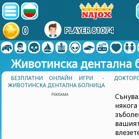
0
PLAYER 81074
Животинска дентална 
БЕЗПЛАТНИ ОНЛАЙН ИГРИ
-
ДОКТОР
ЖИВОТИНСКА ДЕНТАЛНА БОЛНИЦА
РЕКЛАМА
Сънув
няког
зъбол
ваши
влезет