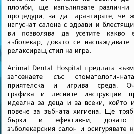
пломби, ще изпълнявате различни 
процедури, за да гарантирате, че 
напуснат салона с здрави и блестящи
ви позволява да усетите какво 
зъболекар, докато се наслаждавате 
релаксиращ стил на игра.
Animal Dental Hospital предлага въз
запознаете със стоматологичн
приятелска и игрива среда. Оча
графика и лесните инструкции пр
идеална за деца и за всеки, който 
повече за зъбната хигиена. Ще тряб
бързи и ефективни, докато у
зъболекарския салон и осигурявате 