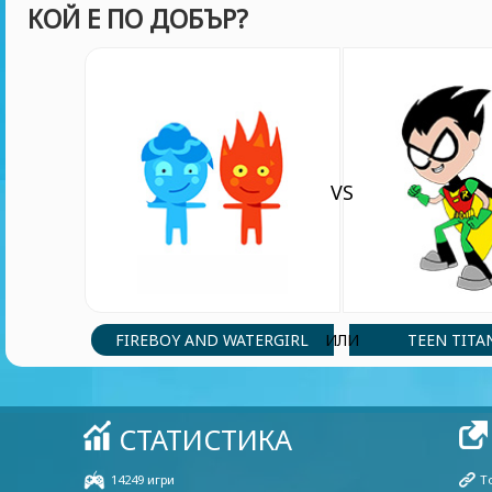
КОЙ Е ПО ДОБЪР?
VS
FIREBOY AND WATERGIRL
TEEN TITA
ИЛИ