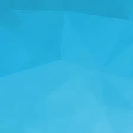
STATISTIKKER
14250 Spil
25004 Brugere
11255 Kommentarer