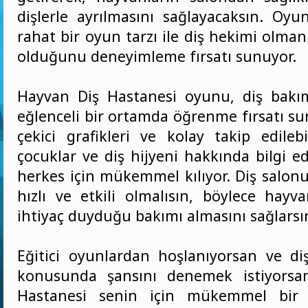
dişlerle ayrılmasını sağlayacaksın. Oyu
rahat bir oyun tarzı ile diş hekimi olmanı
olduğunu deneyimleme fırsatı sunuyor.
Hayvan Diş Hastanesi oyunu, diş bakı
eğlenceli bir ortamda öğrenme fırsatı s
çekici grafikleri ve kolay takip edilebil
çocuklar ve diş hijyeni hakkında bilgi 
herkes için mükemmel kılıyor. Diş salon
hızlı ve etkili olmalısın, böylece hayv
ihtiyaç duyduğu bakımı almasını sağlarsı
Eğitici oyunlardan hoşlanıyorsan ve d
konusunda şansını denemek istiyorsa
Hastanesi senin için mükemmel bir