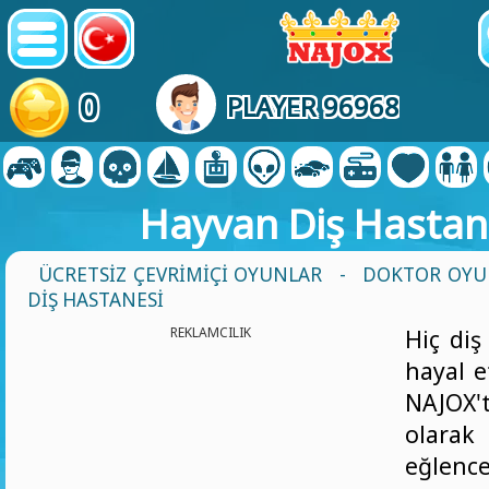
0
PLAYER 96968
Hayvan Diş Hastan
ÜCRETSIZ ÇEVRIMIÇI OYUNLAR
-
DOKTOR OYU
DIŞ HASTANESI
REKLAMCILIK
Hiç diş
hayal e
NAJOX
olar
eğlence