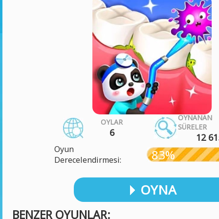
OYNANAN
OYLAR
SÜRELER
6
12 61
Oyun
83%
Derecelendirmesi:
OYNA
BENZER OYUNLAR: