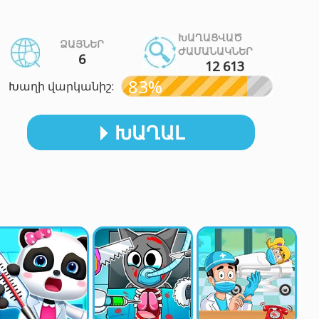
ԽԱՂԱՑՎԱԾ
ՁԱՅՆԵՐ
ԺԱՄԱՆԱԿՆԵՐ
6
12 613
83%
Խաղի վարկանիշ:
ԽԱՂԱԼ