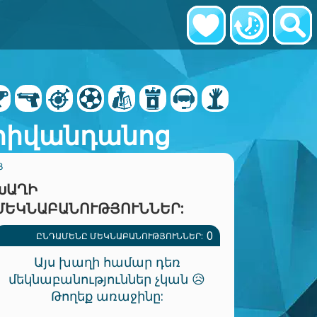
հիվանդանոց
Ց
ԽԱՂԻ
ՄԵԿՆԱԲԱՆՈՒԹՅՈՒՆՆԵՐ:
0
ԸՆԴԱՄԵՆԸ ՄԵԿՆԱԲԱՆՈՒԹՅՈՒՆՆԵՐ:
Այս խաղի համար դեռ
մեկնաբանություններ չկան 😥
Թողեք առաջինը: