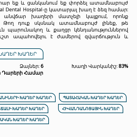
հար եք և ցանկանում եք փորձել ատամնաբույժ
al Dental Hospital-ը կատարյալ խաղ է ձեզ համար:
, անվճար խաղերի մատչելի կայքում, որոնք
: Թող դուք սկսնակ ատամնաբույժ լինեք, թե
ւն պարունակող և քաղցր կենդանություններով
ւշտ ապահովելու է ժամերով զվարճություն և
ԽԱՂԵՐ ԽԱՂԵՐ
Ձայներ:
6
Խաղի Վարկանիշ:
83%
ր Դարերի Համար
ԱՆԻՆԵՐԻ ԽԱՂԵՐ ԽԱՂԵՐ
ՊԱՏԱՀԱԿԱՆ ԽԱՂԵՐ ԽԱՂԵՐ
ՃԱԼԻ ԽԱՂԵՐ ԽԱՂԵՐ
ՀԻՎԱՆԴԱՆՈՑԱՅԻՆ ԽԱՂԵՐ
ԱԿԱՆ ԽԱՂԵՐ ԽԱՂԵՐ