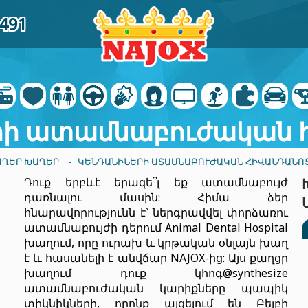
9491
րի ատամնաբուժական 
ԱՂԵՐ ԽԱՂԵՐ
- ԿԵՆԴԱՆԻՆԵՐԻ ԱՏԱՄՆԱԲՈՒԺԱԿԱՆ ՀԻՎԱՆԴԱՆՈ
Դուք երբևէ երազե՞լ եք ատամնաբույժ
դառնալու մասին: Հիմա ձեր
հնարավորությունն է՝ ներգրավվել փորձառու
ատամնաբույժի դերում Animal Dental Hospital
խաղում, որը ուրախ և կրթական օնլայն խաղ
է և հասանելի է անվճար NAJOX-ից: Այս քաղցր
խաղում դուք կհոգ@synthesize
ատամնաբուժական կարիքները պապիկ
տիկնիկների, որոնք այցելում են Բեյբի