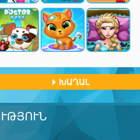
ԽԱՂԱԼ
ՒԹՅՈՒՆ