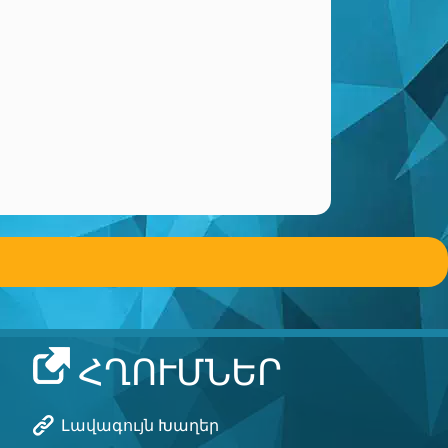
ՀՂՈՒՄՆԵՐ
Լավագույն Խաղեր