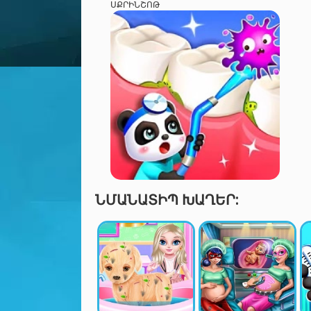
ՍՔՐԻՆՇՈԹ
ՆՄԱՆԱՏԻՊ ԽԱՂԵՐ: