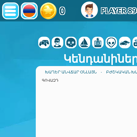
0
PLAYER 8
Կենդանինե
ԽԱՂԵՐ ԱՆՎՃԱՐ ՕՆԼԱՅՆ
-
ԲԺՇԿԱԿԱՆ Խ
ԳՈՎԱԶԴ