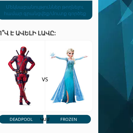
Մեկնաբանություններ թողնելու
համար գրանցվեք/մուտք գործեք
Ո՞Վ Է ԱՎԵԼԻ ԼԱՎԸ:
VS
DEADPOOL
FROZEN
ԿԱՄ