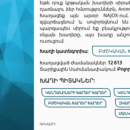
Եթե դուք կրթական խաղերի սիրա
դառնալու ձեր հմտություններն, Anim
Խաղացեք այն այսօր NAJOX-ում
զվարճացնում և սովորեցնում են
պարզապես սիրում եք բնակչությո
օնլայն խաղերը, այս խաղը անշո
ուսուցում:
Խաղի կատեգորիա:
ԲԺՇԿԱԿԱՆ 
Խաղացված Ժամանակներ:
12 613
Տարիքային Սահմանափակում:
Բոլո
ԽԱՂԻ ՊԻՏԱԿՆԵՐ:
ԿԵՆԴԱՆԻՆԵՐԻ ԽԱՂԵՐ ԽԱՂԵՐ
ԿԵՆԴ
ԲԺՇԿԱԿԱՆ ԽԱՂԵՐ ԽԱՂԵՐ
ԶՎԱՐ
ՄԱՆԿ
ԳՈՎԱԶԴ