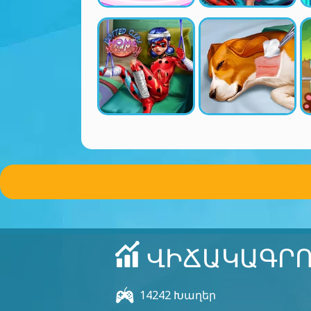
ՎԻՃԱԿԱԳՐՈ
14242 Խաղեր