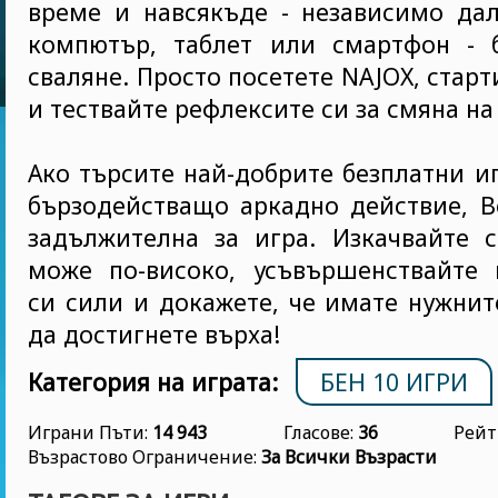
време и навсякъде - независимо дал
компютър, таблет или смартфон - 
сваляне. Просто посетете NAJOX, стар
и тествайте рефлексите си за смяна на
Ако търсите най-добрите безплатни иг
бързодействащо аркадно действие, В
задължителна за игра. Изкачвайте с
може по-високо, усъвършенствайте 
си сили и докажете, че имате нужните
да достигнете върха!
Категория на играта:
БЕН 10 ИГРИ
Играни Пъти:
14 943
Гласове:
36
Рейт
Възрастово Ограничение:
За Всички Възрасти