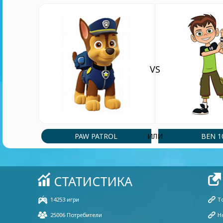
VS
PAW PATROL
BEN 1
ИЛИ