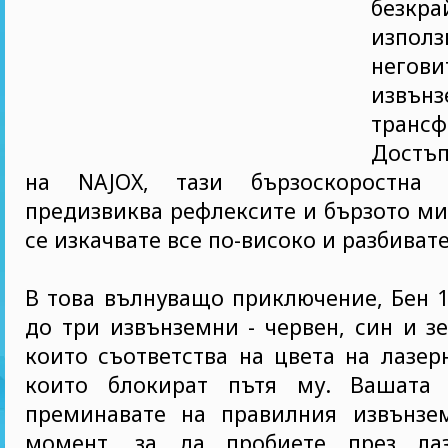
безкр
използ
негов
извън
трансф
Достъп
на NAJOX, тази бързоскоростна
предизвиква рефлексите и бързото ми
се изкачвате все по-високо и разбиват
В това вълнуващо приключение, Бен 
до три извънземни - червен, син и зе
които съответства на цвета на лазер
които блокират пътя му. Вашата
преминавате на правилния извънзе
момент, за да пробиете през ла