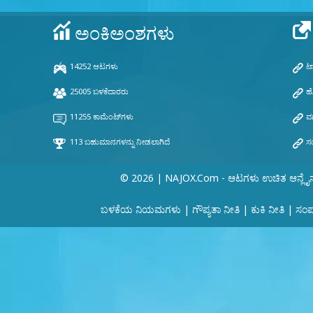
© 2026 | NAJOX.com - ಆಟಗಳು ಉಚಿತ ಆನ್ಲೈ
ಬಳಕೆಯ ನಿಯಮಗಳು
|
ಗೌಪ್ಯತಾ ನೀತಿ
|
ಕುಕಿ ನೀತಿ
|
ಸಂಪರ