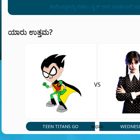
ಕಾಮೆಂಟ್ಗಳನ್ನು ಬಿಡಲು ಸೈನ್ ಅಪ್ ಮಾಡಿ/ಇನ್ ಮ
ಯಾರು ಉತ್ತಮ?
VS
TEEN TITANS GO
WEDNES
ಅಥವಾ