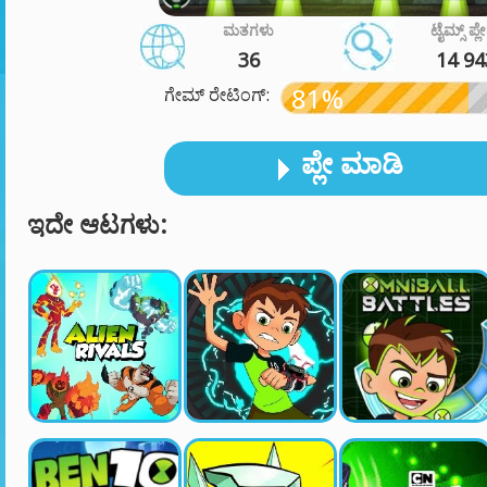
ಮತಗಳು
ಟೈಮ್ಸ್ ಪ್ಲ
36
14 94
81%
ಗೇಮ್ ರೇಟಿಂಗ್:
ಪ್ಲೇ ಮಾಡಿ
ಇದೇ ಆಟಗಳು: