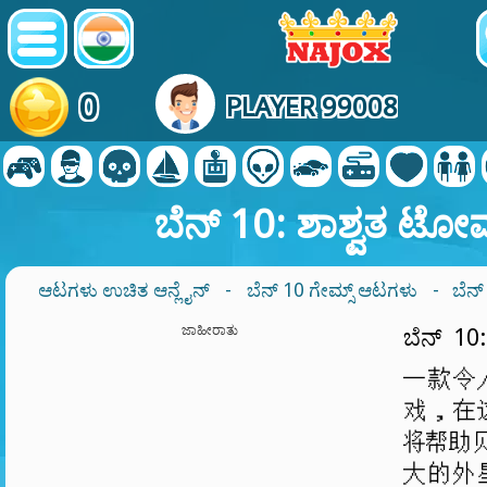
0
PLAYER 99008
ಬೆನ್ 10: ಶಾಶ್ವತ ಟೋ
ಆಟಗಳು ಉಚಿತ ಆನ್ಲೈನ್
-
ಬೆನ್ 10 ಗೇಮ್ಸ್ ಆಟಗಳು
- ಬೆನ್
ಜಾಹೀರಾತು
ಬೆನ್ 10
一款令
戏，在
将帮助贝
大的外