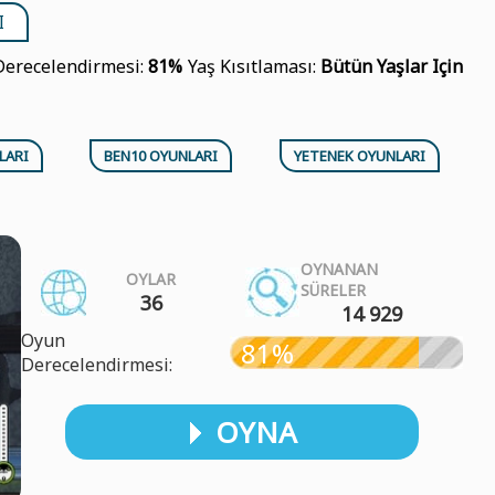
I
erecelendirmesi:
81%
Yaş Kısıtlaması:
Bütün Yaşlar Için
LARI
BEN10 OYUNLARI
YETENEK OYUNLARI
OYNANAN
OYLAR
SÜRELER
36
14 929
Oyun
81%
Derecelendirmesi:
OYNA