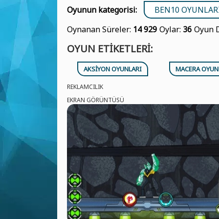
Oyunun kategorisi:
BEN10 OYUNLAR
Oynanan Süreler:
14 929
Oylar:
36
Oyun D
OYUN ETIKETLERI:
AKSIYON OYUNLARI
MACERA OYUN
REKLAMCILIK
EKRAN GÖRÜNTÜSÜ