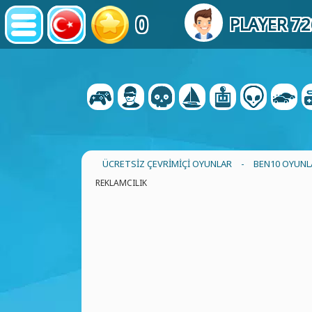
0
PLAYER 7
ÜCRETSIZ ÇEVRIMIÇI OYUNLAR
-
BEN10 OYUNL
REKLAMCILIK