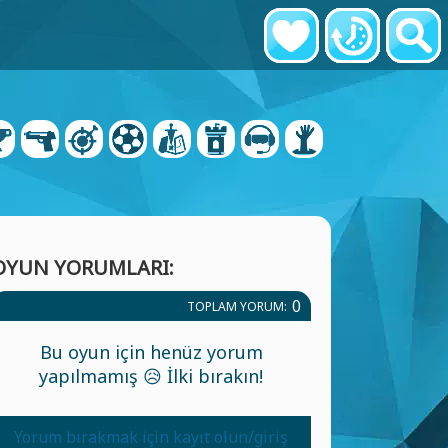
OYUN YORUMLARI:
0
TOPLAM YORUM:
Bu oyun için henüz yorum
yapılmamış 😥 İlki bırakın!
Yorum bırakmak için kayıt olun/giriş