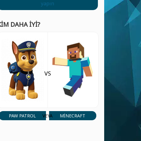
yapın
KIM DAHA IYI?
VS
PAW PATROL
MINECRAFT
VEYA