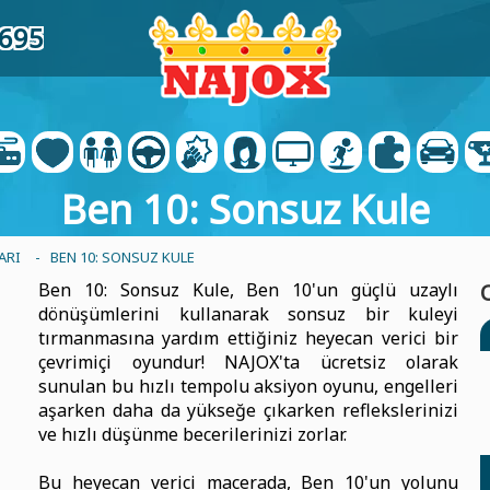
2695
Ben 10: Sonsuz Kule
ARI
- BEN 10: SONSUZ KULE
Ben 10: Sonsuz Kule, Ben 10'un güçlü uzaylı
dönüşümlerini kullanarak sonsuz bir kuleyi
tırmanmasına yardım ettiğiniz heyecan verici bir
çevrimiçi oyundur! NAJOX'ta ücretsiz olarak
sunulan bu hızlı tempolu aksiyon oyunu, engelleri
aşarken daha da yükseğe çıkarken reflekslerinizi
ve hızlı düşünme becerilerinizi zorlar.
Bu heyecan verici macerada, Ben 10'un yolunu