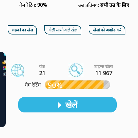
गेम रेटिंग:
90%
उम्र प्रतिबंध:
सभी उम्र के लिए
लड़कों का खेल
गोली मारने वाले खेल
खेलों को अपग्रेड करें
वोट
टाइम्स खेला
21
11 967
90%
गेम रेटिंग:
खेलें