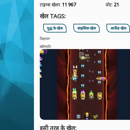
टाइम्स खेला:
11 967
वोट:
21
खेल TAGS:
युद्ध के खेल
साहसिक खेल
आर्केड खेल
विज्ञापन
स्क्रीनशॉट
इसी तरह के खेल: