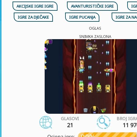
AKCIJSKE IGRE IGRE
AVANTURISTIČKE IGRE
IG
IGRE ZA DJEČAKE
IGRE PUCANJA
IGRE ZA N
OGLAS
SNIMKA ZASLONA
GLASOVI
BROJ IGR
21
11 97
90%
Ocjena igre: