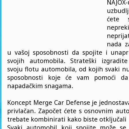
NAJOX
uzbudlj
ćete 
neprek
neprija
nada z
u vašoj sposobnosti da spojite i unapr
svojih automobila. Strateški izgradite
svoju flotu automobila, od kojih svaki n
sposobnosti koje će vam pomoći da
napadačkim snagama.
Koncept Merge Car Defense je jednostava
privlačan. Započet ćete s osnovnim aut
trebate kombinirati kako biste otključali 
Svaki automobil koji spojite može se 