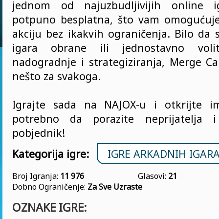
jednom od najuzbudljivijih online i
potpuno besplatna, što vam omogućuje
akciju bez ikakvih ograničenja. Bilo da 
igara obrane ili jednostavno voli
nadogradnje i strategiziranja, Merge C
nešto za svakoga.
Igrajte sada na NAJOX-u i otkrijte i
potrebno da porazite neprijatelja 
pobjednik!
Kategorija igre:
IGRE ARKADNIH IGAR
Broj Igranja:
11 976
Glasovi:
21
Dobno Ograničenje:
Za Sve Uzraste
OZNAKE IGRE: