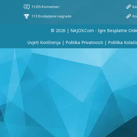
© 2026 | NAJOX.com - Igre Besplatne Onli
Uvjeti Korištenja
|
Politika Privatnosti
|
Politika Kolači