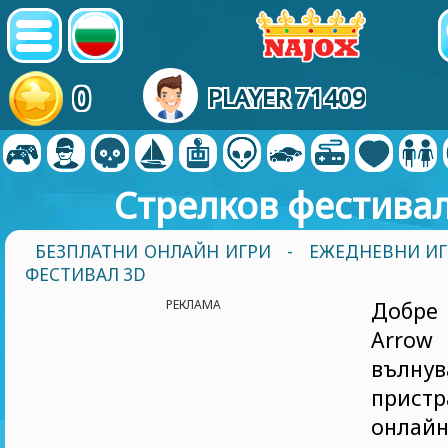
0
PLAYER 71409
Стрелков фестива
БЕЗПЛАТНИ ОНЛАЙН ИГРИ
-
ЕЖЕДНЕВНИ И
ФЕСТИВАЛ 3D
РЕКЛАМА
Добр
Arro
въл
пристр
онла