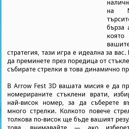
налич
на N
търси
бърза 
която
вашит
стратегия, тази игра е идеална за вас.
да преминете през поредица от стъкле
събирате стрелки в това динамично п
В Arrow Fest 3D вашата мисия е да п
номерираните стъклени врати, изби
най-висок номер, за да съберете в
много стрелки. Колкото повече стре
толкова по-висок ще бъде вашият резу
това, внимавайте — ако изберет