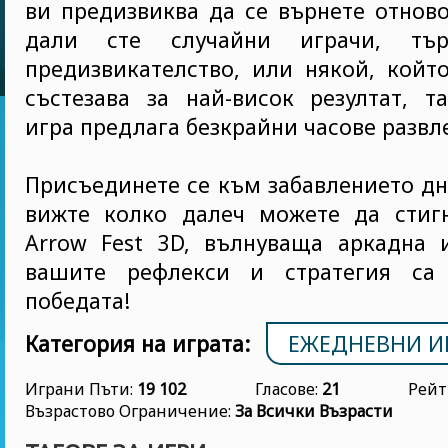
ви предизвиква да се върнете отнов
дали сте случайни играчи, тъ
предизвикателство, или някой, койт
състезава за най-висок резултат, т
игра предлага безкрайни часове развл
Присъединете се към забавлението дн
вижте колко далеч можете да стигн
Arrow Fest 3D, вълнуваща аркадна и
вашите рефлекси и стратегия са
победата!
Категория на играта:
ЕЖЕДНЕВНИ И
Играни Пъти:
19 102
Гласове:
21
Рейт
Възрастово Ограничение:
За Всички Възрасти