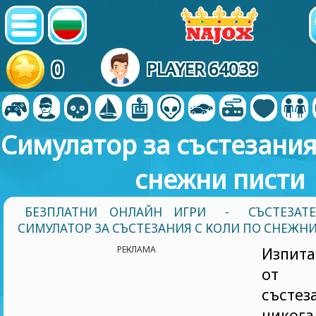
0
PLAYER 64039
Симулатор за състезания
снежни писти
БЕЗПЛАТНИ ОНЛАЙН ИГРИ
-
СЪСТЕЗАТ
СИМУЛАТОР ЗА СЪСТЕЗАНИЯ С КОЛИ ПО СНЕЖН
РЕКЛАМА
Изпита
от 
състе
никог