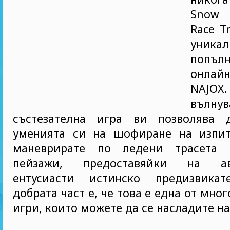
Snow 
Race Tr
уникал
попъ
онлай
NAJ
вълну
състезателна игра ви позволява 
уменията си на шофиране на изпит
маневрирате по ледени трасета 
пейзажи, предоставяйки на ав
ентусиасти истинско предизвикат
добрата част е, че това е една от мно
игри, които можете да се насладите на