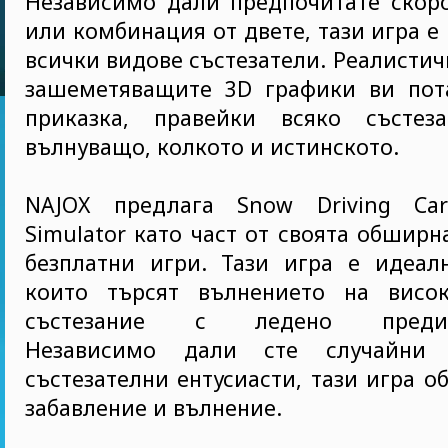
Независимо дали предпочитате скоро
или комбинация от двете, тази игра е
всички видове състезатели. Реалистич
зашеметяващите 3D графики ви пот
приказка, правейки всяко състез
вълнуващо, колкото и истинското.
NAJOX предлага Snow Driving Car
Simulator като част от своята обширн
безплатни игри. Тази игра е идеалн
които търсят вълнението на висок
състезание с ледено предизви
Независимо дали сте случайни
състезателни ентусиасти, тази игра о
забавление и вълнение.