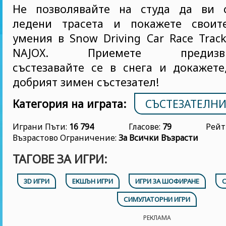
Не позволявайте на студа да ви 
ледени трасета и покажете своит
умения в Snow Driving Car Race Track
NAJOX. Приемете предизвика
състезавайте се в снега и докажете
добрият зимен състезател!
Категория на играта:
СЪСТЕЗАТЕЛНИ
Играни Пъти:
16 794
Гласове:
79
Рейт
Възрастово Ограничение:
За Всички Възрасти
ТАГОВЕ ЗА ИГРИ:
3D ИГРИ
ЕКШЪН ИГРИ
ИГРИ ЗА ШОФИРАНЕ
С
СИМУЛАТОРНИ ИГРИ
РЕКЛАМА