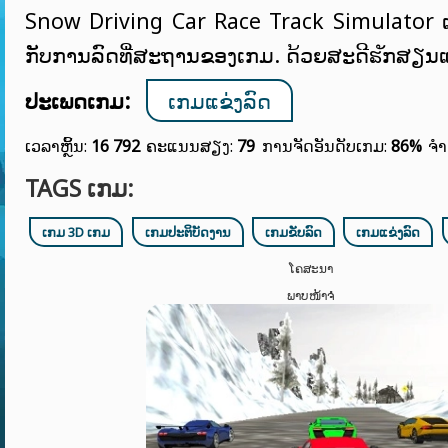
Snow Driving Car Race Track Simulator ເອົາ
ກັບການລົດທີ່ສະຖານຂອງເກມ. ດ້ວຍສະດີຘັກສຽນ
ປະເພດເກມ:
ເກມແຂ່ງລົດ
ເວລາຫຼິ້ນ:
16 792
ຄະແນນສຽງ:
79
ການຈັດອັນດັບເກມ:
86%
ຈຳ
TAGS ເກມ:
ເກມ 3D ເກມ
ເກມປະຕິບັດງານ
ເກມຂັບລົດ
ເກມແຂ່ງລົດ
ໂຄສະນາ
ພາບໜ້າຈໍ