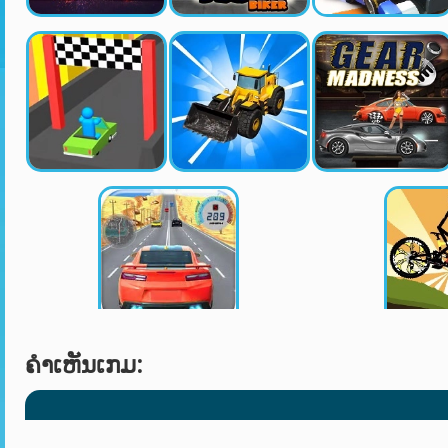
ຄໍາເຫັນເກມ: