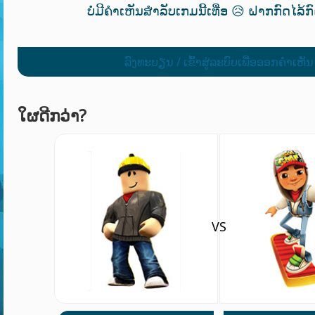
ບໍ່ມີຄຳເຫັນສຳລັບເກມນີ້ເທື່ອ 😥 ຝາກກົດໄລ້ກ
ລົງທະບຽນ / ເຂົ້າສູ່ລະບົບເພື່ອອອກຄໍາເຫັນ
ໃຜດີກວ່າ?
VS