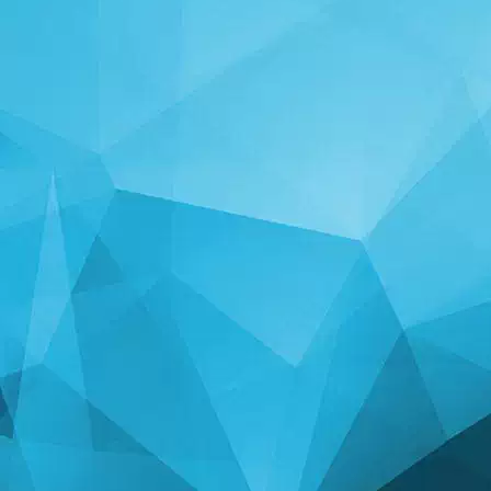
ສະຖິຕິ