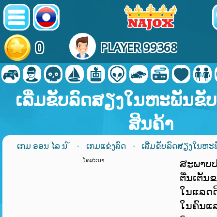
0
PLAYER 99368
ເລີ່ມຂັບລົດສຽງໃນຫະພັນຂັບ
ສິນຄ້າ
ເກມ ອອນ ໄລ ນ ໌
-
ເກມແຂ່ງລົດ
- ເລີ່ມຂັບລົດສຽງໃນຫະພ
ໂຄສະນາ
ສະພາບປ
ຕື່ນເຕັ້
ໃນແລດດິ
ໃນຄົນແລ