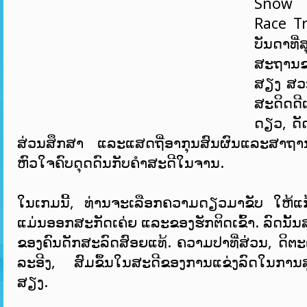
Snow 
Race Tr
ບັນດາທີ່
ສະຖານຂອ
ສຽງ ສວ
ສະດິດດີເ
ດຽວ, ດັ
ສ່ວນສຶກສາ ແລະແສດຖີ່ອາກຸນສົນຜົນແລະສາຖ
ຫົວໃຈຄົບດຸດດົນກັບຄຳສະດີໃນຈານ.
ໃນເກມນີ້, ທ່ານຈະເລືອກຄວາມດຽວມາຂັບ ໃຫ້ແກ້ໃຊ
ແມ່ນອອກສະກັດເຄ່ຍ ແລະຂອງຮັກຕິດເຂົ້າ. ລົດນັ້
ຂອງຄົນດັກສະລົດສົອຍແທ້. ຄວາມປາທີ່ສ່ວນ, ດິຕະ
ລະອີງ, ສົມຂຶ້ນໃນສະດີຂອງການແຂ່ງລົດໃນການສ
ສຽງ.