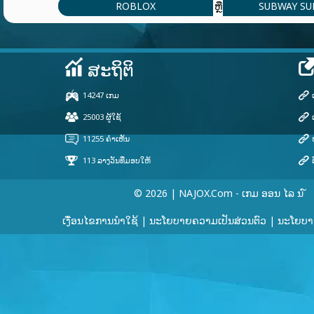
ROBLOX
SUBWAY SU
ຫຼື
© 2026 | NAJOX.com - ເກມ ອອນ ໄລ ນ ໌
ເງື່ອນໄຂການນໍາໃຊ້
|
ນະໂຍບາຍຄວາມເປັນສ່ວນຕົວ
|
ນະໂຍບາຍ