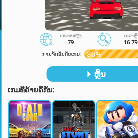
ຄະແນນສຽງ
ເວລາຫຼິ
79
16 79
86%
ການຈັດອັນດັບເກມ:
ຫຼິ້ນ
ເກມທີ່ຄ້າຍຄືກັນ: