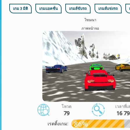
เกม 3 มิติ
เกมแอคชั่น
เกมส์ขับรถ
เกมส์แข่งรถ
โฆษณา
ภาพหน้าจอ
โหวต
เวลาที่เ
79
16 79
86%
เรตติ้งเกม: