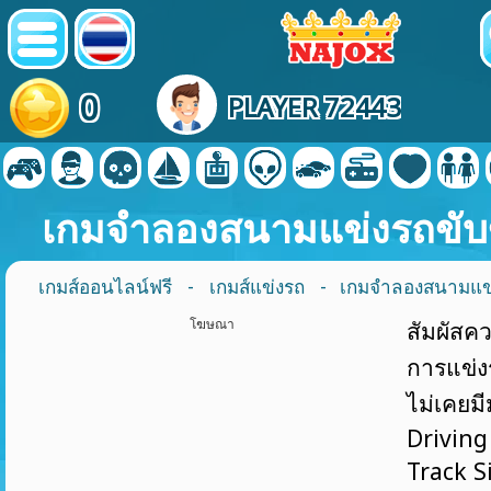
0
PLAYER 72443
เกมจำลองสนามแข่งรถขับข
เกมส์ออนไลน์ฟรี
-
เกมส์แข่งรถ
- เกมจำลองสนามแข่ง
โฆษณา
สัมผัสค
การแข่ง
ไม่เคยม
Drivi
Track Si