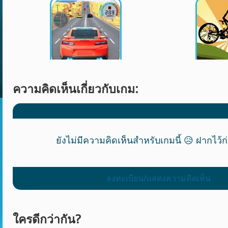
ความคิดเห็นเกี่ยวกับเกม:
ยังไม่มีความคิดเห็นสำหรับเกมนี้ 😥 ฝากไว้ก
ลงทะเบียน/แสดงความคิดเห็น
ใครดีกว่ากัน?