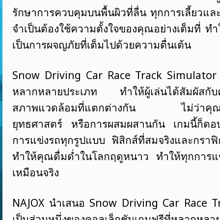
รักษาการควบคุมบนพื้นผิวที่ลื่น ทุกการเลี้ยวแล
จำเป็นต้องใช้ความตั้งใจของคุณอย่างเต็มที่ ทำ
เป็นการผจญภัยที่เต็มไปด้วยความตื่นเต้น
Snow Driving Car Race Track Simulator 
หลากหลายประเภท ทำให้ผู้เล่นได้สัมผัสกั
สภาพแวดล้อมที่แตกต่างกัน ไม่ว่าคุณ
ยุทธศาสตร์ หรือการผสมผสานกัน เกมนี้ก็ตอบโจ
การแข่งรถทุกรูปแบบ ฟิสิกส์ที่สมจริงและกราฟิก
ทำให้คุณดื่มด่ำในโลกฤดูหนาว ทำให้ทุกการแข่งข
เหมือนจริง
NAJOX นำเสนอ Snow Driving Car Race T
เป็นส่วนหนึ่งของคอลเล็กชันเกมฟรีที่หลากหลา