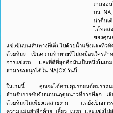
เกมออนไ
บน NAJO
น่าตื่นเ
ได้ทดสอ
ของคุณ
แข่งขันบนเส้นทางที่เต็มไปด้วยน้ำแข็งและทิวทั
ด้วยหิมะ เป็นความท้าทายที่ไม่เหมือนใครสำหร
การแข่งรถ และที่ดีที่สุดคือมันเป็นหนึ่งในเก
สามารถสนุกได้ใน NAJOX วันนี้!
ในเกมนี้ คุณจะได้ควบคุมรถยนต์สมรรถนะ
สำหรับการขับขี่บนถนนฤดูหนาวที่ยากที่สุด เส
ด้วยหิมะไม่เพียงแต่สวยงาม แต่ยังเป็นกา
ความแม่นยำอีกด้วย เลี้ยว เบรก และแข่งไปสู