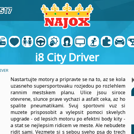
3517
i8 City Driver
RIVER
Nastartujte motory a pripravte se na to, az se kola
uzasneho supersportovaku rozjedou po rozlehlem
rannim mestskem planu. Ulice jsou siroce
otevrene, slunce prave vychazi a asfalt ceka, az ho
spalite pneumatikami. Svuj sportovni vuz si
muzete prisposobit a vylepsit pomoci skvelych
upgrade - od lepsich motoru po efektni body kity -
a stat se nejlepsim ridicem ve meste. Ale nebudete
ridit sami. Vezmete si s sebou sveho psa do trech