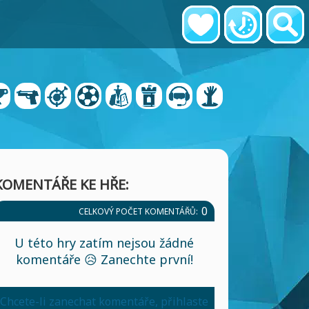
KOMENTÁŘE KE HŘE:
0
CELKOVÝ POČET KOMENTÁŘŮ:
U této hry zatím nejsou žádné
komentáře 😥 Zanechte první!
Chcete-li zanechat komentáře, přihlaste