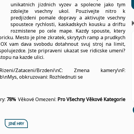
unikatnich jizdnich vyzev a spolecne jako tym
zdolejte vsechny ukol. Pouzivejte nitro k
predjizdeni pomale dopravy a aktivujte vsechny
spoustece rychlosti, kaskadskych kousku a driftu
rozmistene po cele mape. Kazdy spouste, ktery
ebricku. Mesto je plne zkratek, skrytych ramp a prudkych
AJOX vam dava svobodu dotahnout svuj stroj na limit,
polujezdce. Jste pripraveni ukazat sve ridicske umeni?
topu na kazde ulici.
ni/Zataceni/Brzdeni\nC: Zmena kamery\nF:
yb\nMys, obkruzovani: Rozhlednuti se
ry:
78%
Věkové Omezení:
Pro Všechny Věkové Kategorie
JINÉ HRY