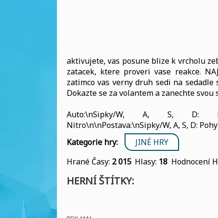
aktivujete, vas posune blize k vrcholu z
zatacek, ktere proveri vase reakce. N
zatimco vas verny druh sedi na sedadle s
Dokazte se za volantem a zanechte svou s
Auto:\nSipky/W, A, S, D: Rize
Nitro\n\nPostava:\nSipky/W, A, S, D: Poh
Kategorie hry:
JINÉ HRY
Hrané Časy:
2 015
Hlasy:
18
Hodnocení H
HERNÍ ŠTÍTKY: