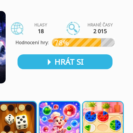
HLASY
HRANÉ ČASY
18
2 015
78%
Hodnocení hry:
HRÁT SI