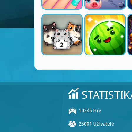
STATISTIK
14245 Hry
25001 Uživatelé