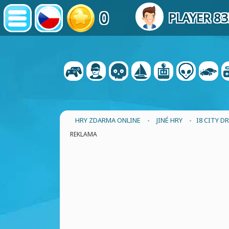
0
PLAYER 8
HRY ZDARMA ONLINE
-
JINÉ HRY
- I8 CITY D
REKLAMA