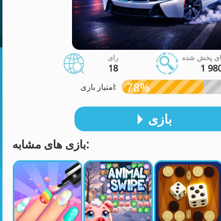
ای پخش شده
رای
18
1 98
78%
امتیاز بازی:
بازی
بازی های مشابه: