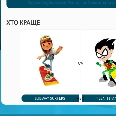
Зареєструйтеся/увійдіть, щоб залишати к
ХТО КРАЩЕ
VS
SUBWAY SURFERS
TEEN TITA
АБО