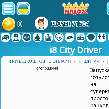
0
PLAYER 71504
i8 City Driver
ІГРИ БЕЗКОШТОВНО ОНЛАЙН
-
ІНШІ ІГРИ
- 
ОГОЛОШЕННЯ
Запуск
готуис
на 
суперк
прост
ранко