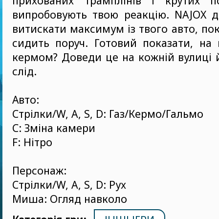
прихованих трамплiнiв i крутих п
випробовують твою реакцiю. NAJOX д
витискати максимум iз твого авто, по
сидить поруч. Готовий показати, на
кермом? Доведи це на кожнiй вулицi 
слiд.
Авто:
Стрiлки/W, A, S, D: Газ/Кермо/Гальмо
C: Змiна камери
F: Нiтро
Персонаж:
Стрiлки/W, A, S, D: Рух
Миша: Огляд навколо