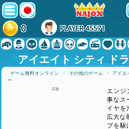
0
PLAYER 45571
アイエイト シティ ド
ゲーム無料オンライン
-
その他のゲーム
- アイエ
ー
広告
エンジ
事なス
イヤを
広大な
プを駆