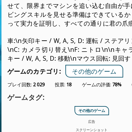
せて、限界までマシンを追い込む自由が手
ビングスキルを見せる準備はできているか
って実力を証明し、すべての通りに君の爪
車:\n矢印キー / W, A, S, D: 運転 / ステ
\nC: カメラ切り替え\nF: ニトロ\n\nキ
キー / W, A, S, D: 移動\nマウス回転: 見回す
ゲームのカテゴリ:
その他のゲーム
プレイ回数:
2 029
投票:
18
ゲームの評価:
78%
ゲームタグ:
その他のゲーム
広告
スクリーンショット