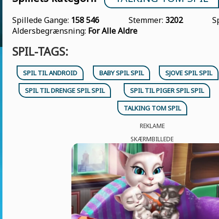
Spillede Gange:
158 546
Stemmer:
3202
S
Aldersbegrænsning:
For Alle Aldre
SPIL-TAGS:
SPIL TIL ANDROID
BABY SPIL SPIL
SJOVE SPIL SPIL
SPIL TIL DRENGE SPIL SPIL
SPIL TIL PIGER SPIL SPIL
TALKING TOM SPIL
REKLAME
SKÆRMBILLEDE