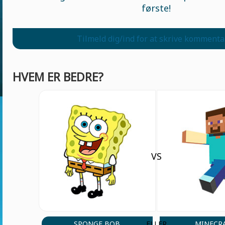
første!
Tilmeld dig/ind for at skrive kommenta
HVEM ER BEDRE?
VS
SPONGE BOB
MINECR
ELLER