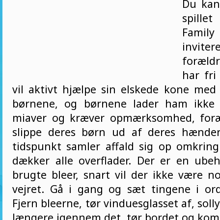
Du kan
spille
Family
invite
foræld
har fri
vil aktivt hjælpe sin elskede kone med 
børnene, og børnene lader ham ikke 
miaver og kræver opmærksomhed, foræ
slippe deres børn ud af deres hænder
tidspunkt samler affald sig op omkrin
dækker alle overflader. Der er en ubeh
brugte bleer, snart vil der ikke være n
vejret. Gå i gang og sæt tingene i o
Fjern bleerne, tør vinduesglasset af, soll
længere igennem det, tør bordet og k