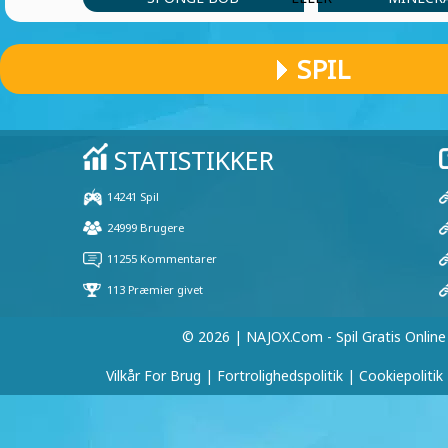
SPIL
© 2026 | NAJOX.com - Spil Gratis Online
Vilkår For Brug
|
Fortrolighedspolitik
|
Cookiepolitik