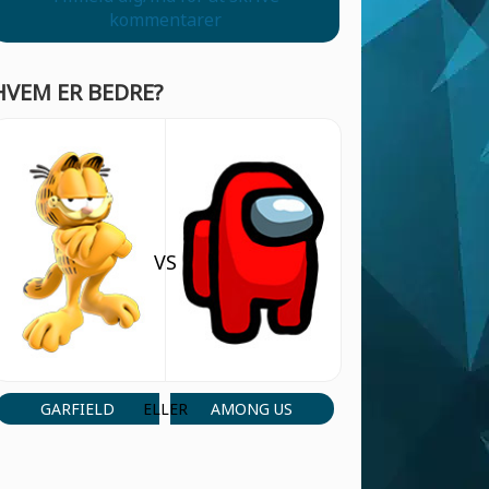
kommentarer
HVEM ER BEDRE?
VS
GARFIELD
AMONG US
ELLER