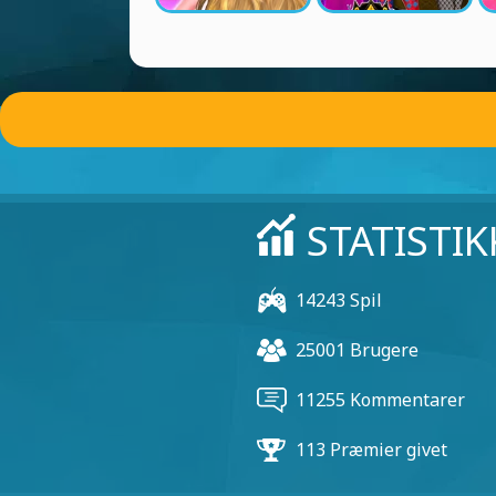
STATISTIK
14243 Spil
25001 Brugere
11255 Kommentarer
113 Præmier givet