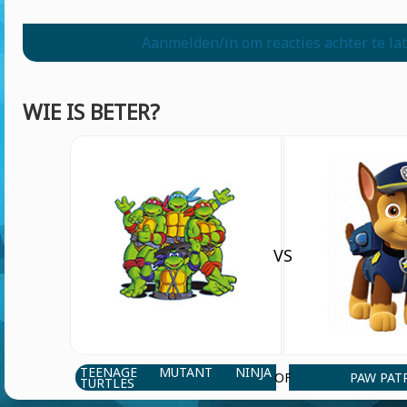
Aanmelden/in om reacties achter te la
WIE IS BETER?
VS
TEENAGE MUTANT NINJA
PAW PAT
OF
TURTLES