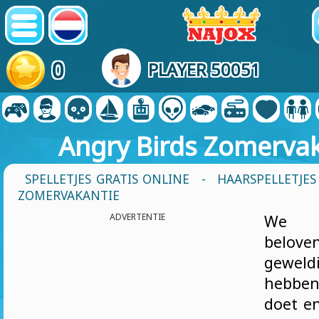
0
PLAYER 50051
Angry Birds Zomerva
SPELLETJES GRATIS ONLINE
-
HAARSPELLETJES
ZOMERVAKANTIE
ADVERTENTIE
We k
belove
geweld
hebbe
doet en