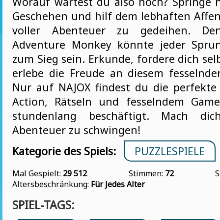
Worauf wartest du also noch? Springe 
Geschehen und hilf dem lebhaften Affen,
voller Abenteuer zu gedeihen. De
Adventure Monkey könnte jeder Sprun
zum Sieg sein. Erkunde, fordere dich se
erlebe die Freude an diesem fesselnden
Nur auf NAJOX findest du die perfekt
Action, Rätseln und fesselndem Gamep
stundenlang beschäftigt. Mach dich
Abenteuer zu schwingen!
Kategorie des Spiels:
PUZZLESPIELE
Mal Gespielt:
29 512
Stimmen:
72
S
Altersbeschränkung:
Für Jedes Alter
SPIEL-TAGS: