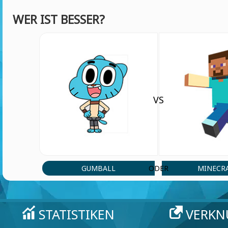
WER IST BESSER?
VS
GUMBALL
MINECR
ODER