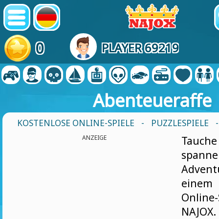
0
PLAYER 69219
Abenteueraffe
KOSTENLOSE ONLINE-SPIELE
-
PUZZLESPIELE
ANZEIGE
Tauch
spanne
Adven
einem
Onlin
NAJOX