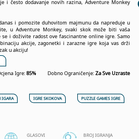
nje i često dodavanje novih razina, Adventure Monkey
eć danas i pomozite duhovitom majmunu da napreduje u
ite, u Adventure Monkey, svaki skok može biti vaša
e se i doživite radost ove fascinantne online igre. Samo
naciju akcije, zagonetki i zarazne igre koja vas drži
ak u akciju!
cjena Igre:
85%
Dobno Ograničenje:
Za Sve Uzraste
 IGARA
IGRE SKOKOVA
PUZZLE GAMES IGRE
GLASOVI
BROJ IGRANJA