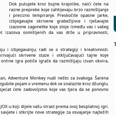
Dok putujete kroz bujne krajolike, naići ćete na
razne prepreke koje zahtijevaju brzo razmišljanje
i precizno tempiranje. Preskočite opasne jarke,
izbjegavajte skrivene grabežljivce i rješavajte
izazovne zagonetke koje stoje između vas i vašeg
et izazova osmišljenih da vas drže u pripravnosti,
i izbjegavanju; radi se o strategiji i kreativnosti.
krivajući skrivene staze i otključavajući tajne koje
online igra potiče igrače da razmišljaju izvan okvira,
teran, Adventure Monkey nudi nešto za svakoga. Šarena
o izgubite pojam o vremenu dok se snalazite kroz džunglu.
ećat ćete zadovoljstvo koje vas tjera da se ponovno
JOX-u koji dijele vašu strast prema ovoj besplatnoj igri.
 savjete i otkrijte nove strategije za osvajanje najtežih