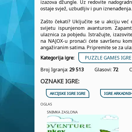
izazova džungle. Uz redovite nadograd
ostaje svjež, uzbudljiv i pun iznenađenja.
Zašto čekati? Uključite se u akciju v
svijetu ispunjenom avanturom. Zapamt
ulaznica za pobjedu. Istražujte, izazovit
na NAJOX-u pronaći ćete savršenu kombi
angažiranim satima. Pripremite se za ulaz
Kategorija igre:
PUZZLE GAMES IGRE
Broj Igranja:
29 513
Glasovi:
72
O
OZNAKE IGRE:
AKCIJSKE IGRE IGRE
IGRE ARKADNIH
OGLAS
SNIMKA ZASLONA