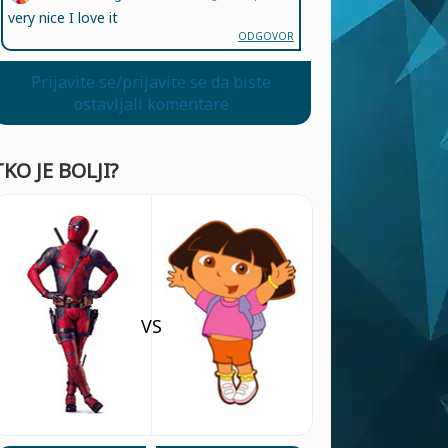
very nice I love it
ODGOVOR
Prijavite se/prijavite se da biste
ostavljali komentare
TKO JE BOLJI?
VS