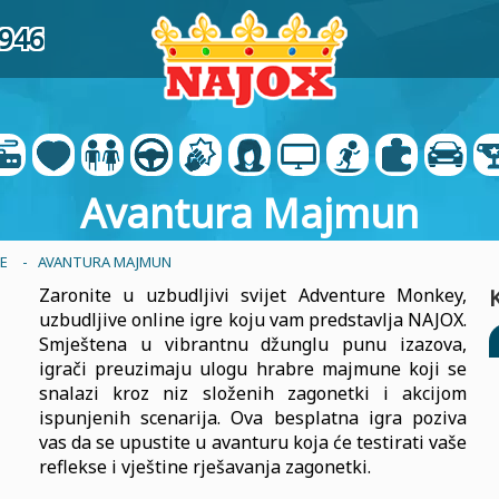
4946
Avantura Majmun
E
- AVANTURA MAJMUN
Zaronite u uzbudljivi svijet Adventure Monkey,
uzbudljive online igre koju vam predstavlja NAJOX.
Smještena u vibrantnu džunglu punu izazova,
igrači preuzimaju ulogu hrabre majmune koji se
snalazi kroz niz složenih zagonetki i akcijom
ispunjenih scenarija. Ova besplatna igra poziva
vas da se upustite u avanturu koja će testirati vaše
reflekse i vještine rješavanja zagonetki.