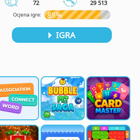
72
29 513
85%
Ocjena igre:
IGRA