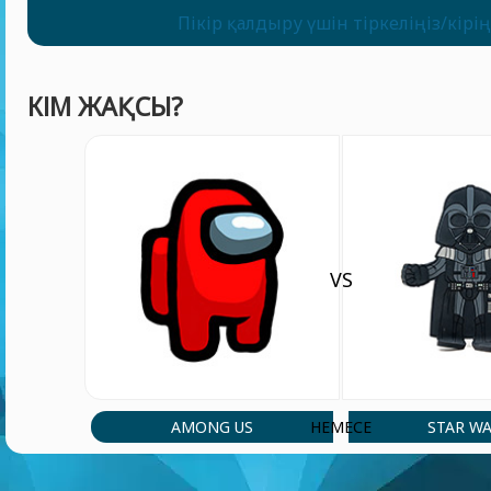
Пікір қалдыру үшін тіркеліңіз/кірің
КІМ ЖАҚСЫ?
VS
AMONG US
STAR W
НЕМЕСЕ