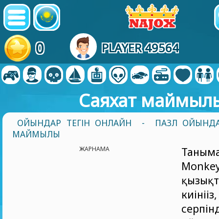
0
PLAYER 49564
Саяхат маймыл
ОЙЫНДАР ТЕГІН ОНЛАЙН
-
ПАЗЛ ОЙЫНД
МАЙМЫЛЫ
ЖАРНАМА
Таным
Monke
қызық
киінің
серпі