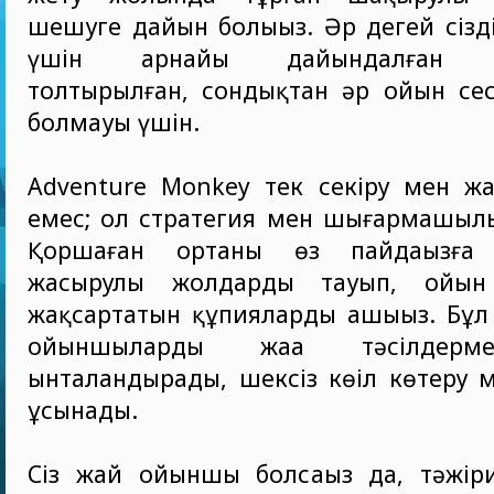
шешуге дайын болыңыз. Әр деңгей сізд
үшін арнайы дайындалған с
толтырылған, сондықтан әр ойын сес
болмауы үшін.
Adventure Monkey тек секіру мен жа
емес; ол стратегия мен шығармашылы
Қоршаған ортаны өз пайдаңызға 
жасырулы жолдарды тауып, ойын т
жақсартатын құпияларды ашыңыз. Бұл
ойыншыларды жаңа тәсілдерм
ынталандырады, шексіз көңіл көтеру м
ұсынады.
Сіз жай ойыншы болсаңыз да, тәжіри