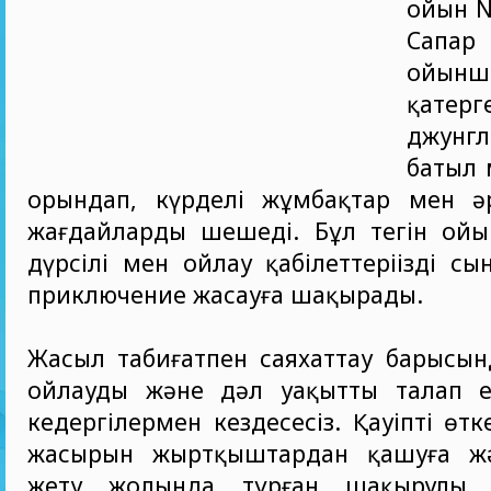
ойын N
Сапар
ойынш
қате
джунг
батыл 
орындап, күрделі жұмбақтар мен ә
жағдайларды шешеді. Бұл тегін ойын
дүрсілі мен ойлау қабілеттеріңізді с
приключение жасауға шақырады.
Жасыл табиғатпен саяхаттау барысын
ойлауды және дәл уақытты талап ет
кедергілермен кездесесіз. Қауіпті өтк
жасырын жыртқыштардан қашуға жә
жету жолында тұрған шақырулы 