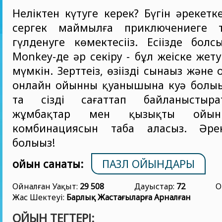
Неліктен күтуге керек? Бүгін әрекетке 
сергек маймылға приключениеге 
гүлденуге көмектесіңіз. Есіңізде бол
Monkey-де әр секіру - бұл жеңіске жет
мүмкін. Зерттеңіз, өзіңізді сынаңыз жән
онлайн ойынның қуанышына куә болыңы
та сізді сағаттап байланыстыра
жұмбақтар мен қызықты ойын
комбинациясын таба аласыз. Әре
болыңыз!
ойын санаты:
ПАЗЛ ОЙЫНДАРЫ
Ойналған Уақыт:
29 508
Дауыстар:
72
О
Жас Шектеуі:
Барлық Жастағыларға Арналған
ОЙЫН ТЕГТЕРІ: