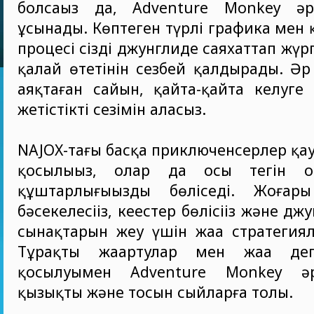
болсаңыз да, Adventure Monkey әрк
ұсынады. Көптеген түрлі графика мен
процесі сізді джунглиде саяхаттап жүр
қалай өтетінін сезбей қалдырады. Әр 
аяқтаған сайын, қайта-қайта келуге
жетістіктің сезімін аласыз.
NAJOX-тағы басқа приключенсерлер қ
қосылыңыз, олар да осы тегін о
құштарлығыңызды бөліседі. Жоғар
бәсекелесіңіз, кеңестер бөлісіңіз және джу
сынақтарын жеңу үшін жаңа стратегия
Тұрақты жаңартулар мен жаңа деңг
қосылуымен Adventure Monkey әр
қызықты және тосын сыйларға толы.