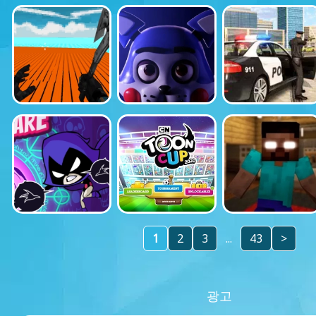
1
2
3
...
43
>
광고