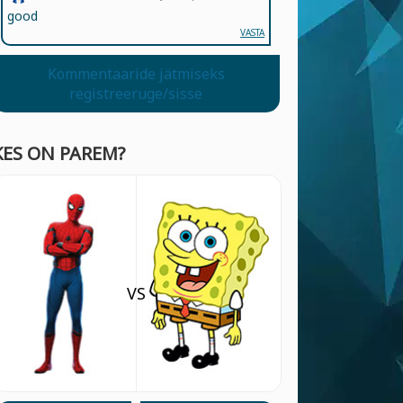
good
VASTA
Kommentaaride jätmiseks
registreeruge/sisse
KES ON PAREM?
VS