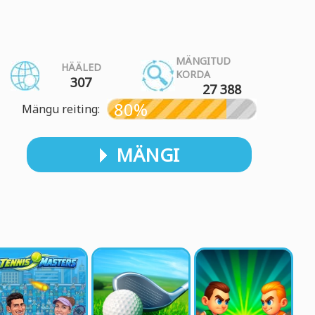
MÄNGITUD
HÄÄLED
KORDA
307
27 388
80%
Mängu reiting:
MÄNGI