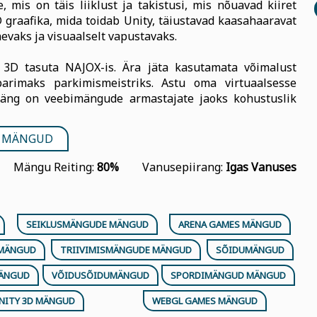
 mis on täis liiklust ja takistusi, mis nõuavad kiiret
D graafika, mida toidab Unity, täiustavad kaasahaaravat
vaks ja visuaalselt vapustavaks.
3D tasuta NAJOX-is. Ära jäta kasutamata võimalust
arimaks parkimismeistriks. Astu oma virtuaalsesse
mäng on veebimängude armastajate jaoks kohustuslik
 MÄNGUD
Mängu Reiting:
80%
Vanusepiirang:
Igas Vanuses
SEIKLUSMÄNGUDE MÄNGUD
ARENA GAMES MÄNGUD
 MÄNGUD
TRIIVIMISMÄNGUDE MÄNGUD
SÕIDUMÄNGUD
MÄNGUD
VÕIDUSÕIDUMÄNGUD
SPORDIMÄNGUD MÄNGUD
NITY 3D MÄNGUD
WEBGL GAMES MÄNGUD