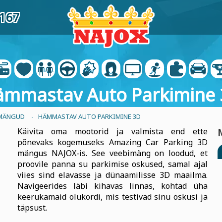
3167
mmastav Auto Parkimine
MÄNGUD
- HÄMMASTAV AUTO PARKIMINE 3D
Käivita oma mootorid ja valmista end ette
põnevaks kogemuseks Amazing Car Parking 3D
mängus NAJOX-is. See veebimäng on loodud, et
proovile panna su parkimise oskused, samal ajal
viies sind elavasse ja dünaamilisse 3D maailma.
Navigeerides läbi kihavas linnas, kohtad üha
keerukamaid olukordi, mis testivad sinu oskusi ja
täpsust.