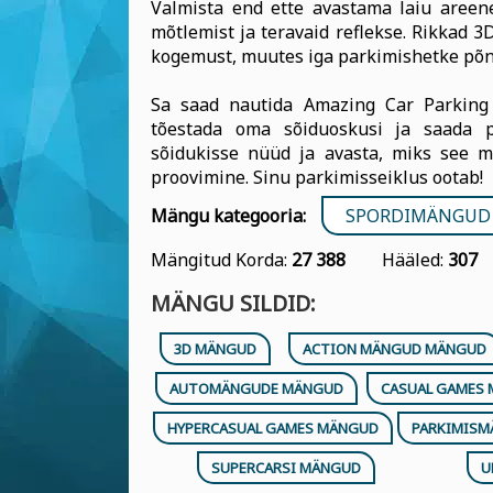
Valmista end ette avastama laiu areene,
mõtlemist ja teravaid reflekse. Rikkad 3
kogemust, muutes iga parkimishetke põne
Sa saad nautida Amazing Car Parking 
tõestada oma sõiduoskusi ja saada p
sõidukisse nüüd ja avasta, miks see 
proovimine. Sinu parkimisseiklus ootab!
Mängu kategooria:
SPORDIMÄNGUD
Mängitud Korda:
27 388
Hääled:
307
MÄNGU SILDID:
3D MÄNGUD
ACTION MÄNGUD MÄNGUD
AUTOMÄNGUDE MÄNGUD
CASUAL GAMES
HYPERCASUAL GAMES MÄNGUD
PARKIMIS
SUPERCARSI MÄNGUD
U