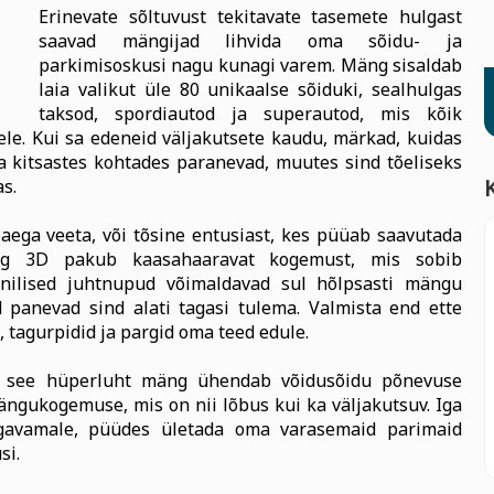
Erinevate sõltuvust tekitavate tasemete hulgast
saavad mängijad lihvida oma sõidu- ja
parkimisoskusi nagu kunagi varem. Mäng sisaldab
laia valikut üle 80 unikaalse sõiduki, sealhulgas
taksod, spordiautod ja superautod, mis kõik
ele. Kui sa edeneid väljakutsete kaudu, märkad, kuidas
 kitsastes kohtades paranevad, muutes sind tõeliseks
s.
 aega veeta, või tõsine entusiast, kes püüab saavutada
ng 3D pakub kaasahaaravat kogemust, mis sobib
ioonilised juhtnupud võimaldavad sul hõlpsasti mängu
panevad sind alati tagasi tulema. Valmista end ette
 tagurpidid ja pargid oma teed edule.
le, see hüperluht mäng ühendab võidusõidu põnevuse
ngukogemuse, mis on nii lõbus kui ka väljakutsuv. Iga
vamale, püüdes ületada oma varasemaid parimaid
si.