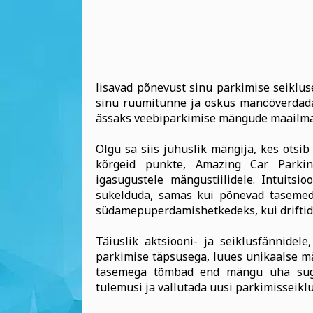
lisavad põnevust sinu parkimise seiklus
sinu ruumitunne ja oskus manööverdada
ässaks veebiparkimise mängude maailma
Olgu sa siis juhuslik mängija, kes otsib
kõrgeid punkte, Amazing Car Parki
igasugustele mängustiilidele. Intuits
sukelduda, samas kui põnevad tasemed 
südamepuperdamishetkedeks, kui driftid,
Täiuslik aktsiooni- ja seiklusfännide
parkimise täpsusega, luues unikaalse mä
tasemega tõmbad end mängu üha süga
tulemusi ja vallutada uusi parkimisseiklu