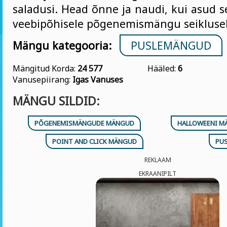
saladusi. Head õnne ja naudi, kui asud s
veebipõhisele põgenemismängu seiklusel
Mängu kategooria:
PUSLEMÄNGUD
Mängitud Korda:
24 577
Hääled:
6
Vanusepiirang:
Igas Vanuses
MÄNGU SILDID:
PÕGENEMISMÄNGUDE MÄNGUD
HALLOWEENI 
POINT AND CLICK MÄNGUD
PU
REKLAAM
EKRAANIPILT