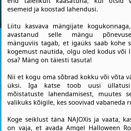
end täielikult kaasatuna, kui otsid 
esemeid ja koostad lahendusi.
Liitu kasvava mängijate kogukonnaga
avastanud selle mängu põnevuse.
mänguviis tagab, et igaüks saab kohe s
kogemust nautida, olgu oled kodus või li
osa? Mäng on täiesti tasuta!
Nii et kogu oma sõbrad kokku või võta v
üksi. Iga katse toob uusi üllatusi
mõistatuste lahendamisest, muutes se
valikuks kõigile, kes soovivad vabaneda ru
Koge seiklust täna NAJOXis ja vaata, ka
on vaja, et avada Amgel Halloween R