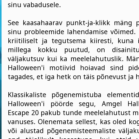
sinu vabadusele.
See kaasahaarav punkt-ja-klikk mäng 
sinu probleemide lahendamise võimed.
kriitiliselt ja tegutsema kiiresti, kuna
millega kokku puutud, on disainit
väljakutsuv kui ka meelelahutuslik. Mä
Halloween'i motiivid hoiavad sind pid
tagades, et iga hetk on täis põnevust ja h
Klassikaliste põgenemistuba elementi
Halloween'i pöörde segu, Amgel Ha
Escape 20 pakub tunde meelelahutust mä
vanuses. Olenemata sellest, kas oled k
või alustad põgenemisteemaliste väljaku