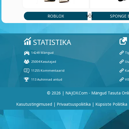
ROBLOX
SPONGE 
VÕI
© 2026 | NAJOX.com - Mängud Tasuta Onl
Kasutustingimused
|
Privaatsuspoliitika
|
Küpsiste Poliitika