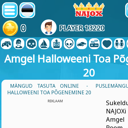
0
PLAYER 13220
Amgel Halloweeni Toa P
20
MÄNGUD TASUTA ONLINE
-
PUSLEMÄNG
HALLOWEENI TOA PÕGENEMINE 20
REKLAAM
Sukel
NAJOXi
Amgel
Room 