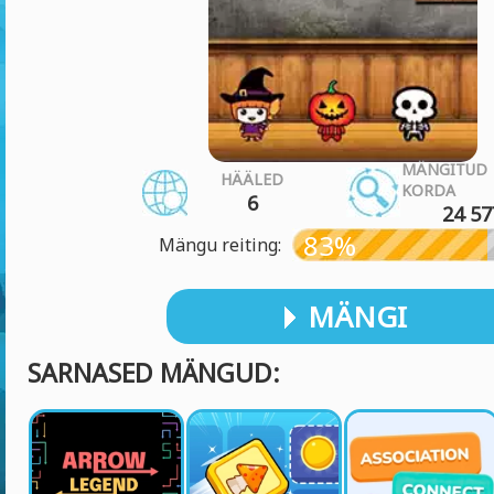
MÄNGITUD
HÄÄLED
KORDA
6
24 57
83%
Mängu reiting:
MÄNGI
SARNASED MÄNGUD: