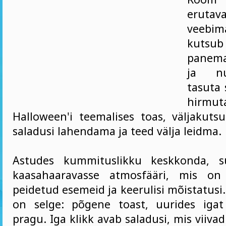
erutav
veebi
kutsub
panem
ja nu
tasuta 
hirmut
Halloween'i teemalises toas, väljakutsu
saladusi lahendama ja teed välja leidma.
Astudes kummituslikku keskkonda, s
kaasahaaravasse atmosfääri, mis on 
peidetud esemeid ja keerulisi mõistatusi
on selge: põgene toast, uurides igat
pragu. Iga klikk avab saladusi, mis viiva