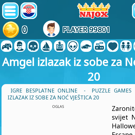
0
PLAYER 99801
Amgel izlazak iz sobe za N
20
IGRE BESPLATNE ONLINE
-
PUZZLE GAMES 
IZLAZAK IZ SOBE ZA NOĆ VJEŠTICA 20
OGLAS
Zaronit
svijet
Hall
Esc