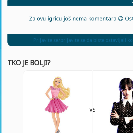
Za ovu igricu još nema komentara 😥 Ost
Prijavite se/prijavite se da biste ostavljali 
TKO JE BOLJI?
VS