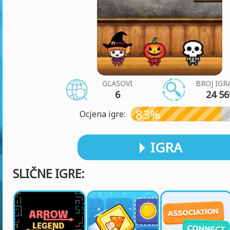
GLASOVI
BROJ IGR
6
24 56
83%
Ocjena igre:
IGRA
SLIČNE IGRE: