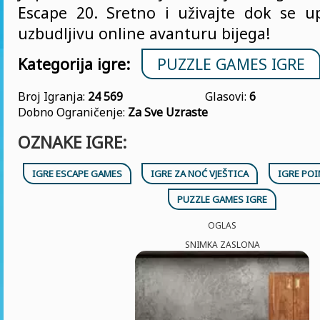
Escape 20. Sretno i uživajte dok se 
uzbudljivu online avanturu bijega!
Kategorija igre:
PUZZLE GAMES IGRE
Broj Igranja:
24 569
Glasovi:
6
Dobno Ograničenje:
Za Sve Uzraste
OZNAKE IGRE:
IGRE ESCAPE GAMES
IGRE ZA NOĆ VJEŠTICA
IGRE POI
PUZZLE GAMES IGRE
OGLAS
SNIMKA ZASLONA