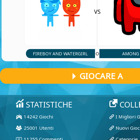
VS
FIREBOY AND WATERGIRL
AMONG 
O
GIOCARE A