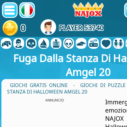
0
PLAYER 53740
Fuga Dalla Stanza Di H
Amgel 20
GIOCHI GRATIS ONLINE
-
GIOCHI DI PUZZLE
STANZA DI HALLOWEEN AMGEL 20
ANNUNCIO
Immerg
emoz
NAJOX
Hall