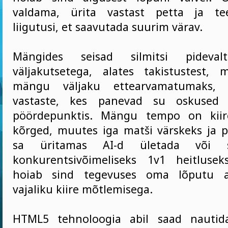
valdama, ürita vastast petta ja tee 
liigutusi, et saavutada suurim värav.
Mängides seisad silmitsi pideva
väljakutsetega, alates takistustest,
mängu väljaku ettearvamatumaks, k
vastaste, kes panevad su oskused p
pöördepunktis. Mängu tempo on kiir
kõrged, muutes iga matši värskeks ja 
sa üritamas AI-d ületada või s
konkurentsivõimeliseks 1v1 heitluse
hoiab sind tegevuses oma lõputu ak
vajaliku kiire mõtlemisega.
HTML5 tehnoloogia abil saad nautid