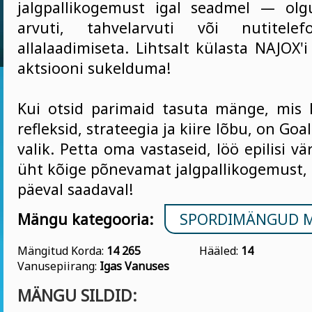
jalgpallikogemust igal seadmel — olg
arvuti, tahvelarvuti või nutite
allalaadimiseta. Lihtsalt külasta NAJOX'i
aktsiooni sukelduma!
Kui otsid parimaid tasuta mänge, mis
refleksid, strateegia ja kiire lõbu, on Go
valik. Petta oma vastaseid, löö epilisi vä
üht kõige põnevamat jalgpallikogemust, 
päeval saadaval!
Mängu kategooria:
SPORDIMÄNGUD 
Mängitud Korda:
14 265
Hääled:
14
Vanusepiirang:
Igas Vanuses
MÄNGU SILDID: