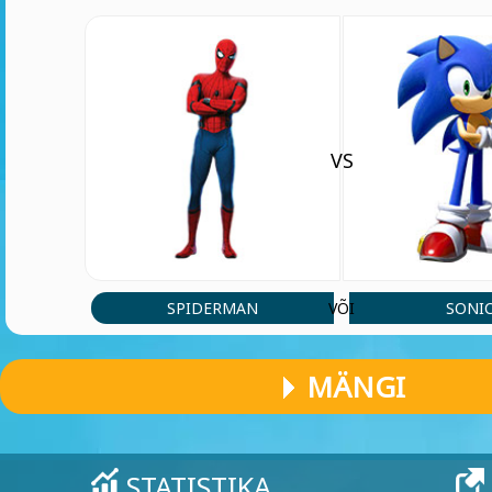
VS
SPIDERMAN
SONI
VÕI
MÄNGI