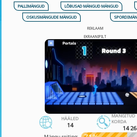
PALLIMÄNGUD
LÕBUSAD MÄNGUD MÄNGUD
OSKUSMÄNGUDE MÄNGUD
SPORDIMÄ
REKLAAM
EKRAANIPILT
MÄNGITUD
HÄÄLED
KORDA
14
14 26
71%
Mängu reiting: