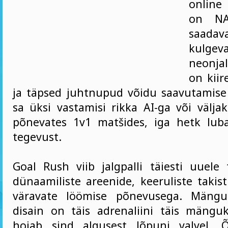
online
on NAJ
saadaval
kulgeva
neonja
on kiir
ja täpsed juhtnupud võidu saavutamis
sa üksi vastamisi rikka AI-ga või välja
põnevates 1v1 matšides, iga hetk luba
tegevust.
Goal Rush viib jalgpalli täiesti uuel
dünaamiliste areenide, keeruliste takis
väravate löömise põnevusega. Mängu 
disain on täis adrenaliini täis mäng
hoiab sind algusest lõpuni valvel. 