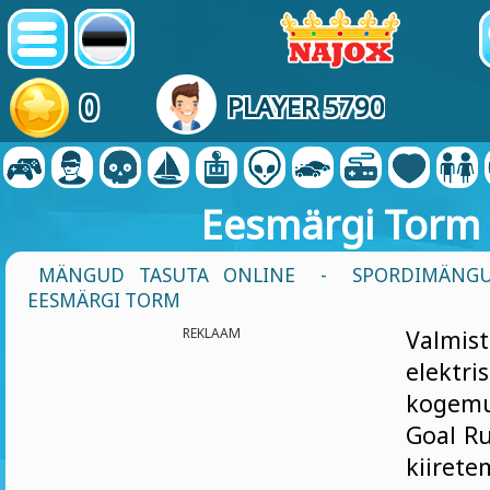
0
PLAYER 5790
Eesmärgi Torm
MÄNGUD TASUTA ONLINE
-
SPORDIMÄNG
EESMÄRGI TORM
REKLAAM
Valmis
elektri
kogem
Goal Ru
kiirete