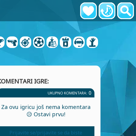
KOMENTARI IGRE:
0
UKUPNO KOMENTARA:
Za ovu igricu još nema komentara
😥 Ostavi prvu!
Prijavite se/prijavite se da biste