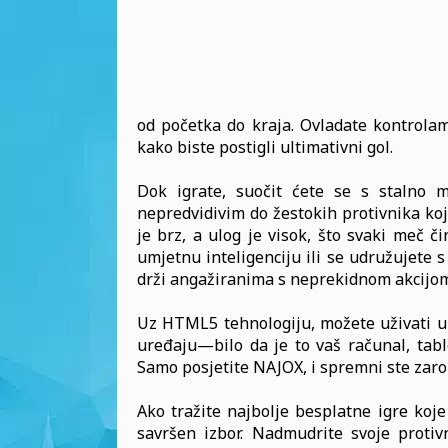
od početka do kraja. Ovladate kontrolam
kako biste postigli ultimativni gol.
Dok igrate, suočit ćete se s stalno m
nepredvidivim do žestokih protivnika koj
je brz, a ulog je visok, što svaki meč č
umjetnu inteligenciju ili se udružujete s
drži angažiranima s neprekidnom akcijom
Uz HTML5 tehnologiju, možete uživati 
uređaju—bilo da je to vaš računal, tab
Samo posjetite NAJOX, i spremni ste zaron
Ako tražite najbolje besplatne igre koje
savršen izbor. Nadmudrite svoje protiv