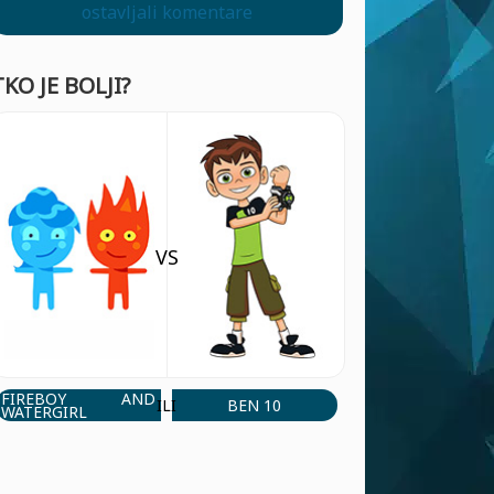
ostavljali komentare
TKO JE BOLJI?
VS
FIREBOY AND
BEN 10
ILI
WATERGIRL