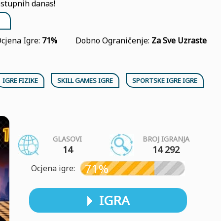
ostupnih danas!
cjena Igre:
71%
Dobno Ograničenje:
Za Sve Uzraste
IGRE FIZIKE
SKILL GAMES IGRE
SPORTSKE IGRE IGRE
GLASOVI
BROJ IGRANJA
14
14 292
71%
Ocjena igre:
IGRA