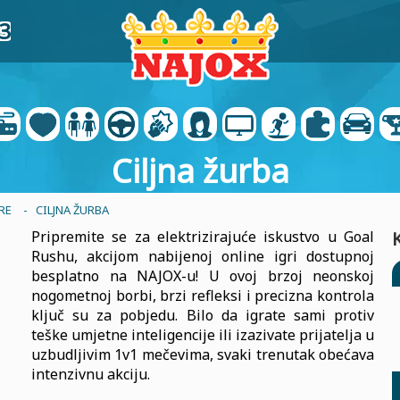
3
Ciljna žurba
RE
- CILJNA ŽURBA
Pripremite se za elektrizirajuće iskustvo u Goal
Rushu, akcijom nabijenoj online igri dostupnoj
besplatno na NAJOX-u! U ovoj brzoj neonskoj
nogometnoj borbi, brzi refleksi i precizna kontrola
ključ su za pobjedu. Bilo da igrate sami protiv
teške umjetne inteligencije ili izazivate prijatelja u
uzbudljivim 1v1 mečevima, svaki trenutak obećava
intenzivnu akciju.