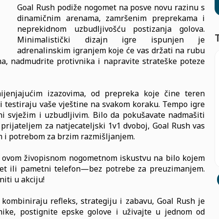
Goal Rush podiže nogomet na posve novu razinu s
dinamičnim arenama, zamršenim preprekama i
neprekidnom uzbudljivošću postizanja golova.
Minimalistički dizajn igre ispunjen je
adrenalinskim igranjem koje će vas držati na rubu
a, nadmudrite protivnika i napravite strateške poteze
ijenjajućim izazovima, od prepreka koje čine teren
i testiraju vaše vještine na svakom koraku. Tempo igre
ini svježim i uzbudljivim. Bilo da pokušavate nadmašiti
 prijateljem za natjecateljski 1v1 dvoboj, Goal Rush vas
 i potrebom za brzim razmišljanjem.
u ovom živopisnom nogometnom iskustvu na bilo kojem
let ili pametni telefon—bez potrebe za preuzimanjem.
iti u akciju!
 kombiniraju refleks, strategiju i zabavu, Goal Rush je
nike, postignite epske golove i uživajte u jednom od