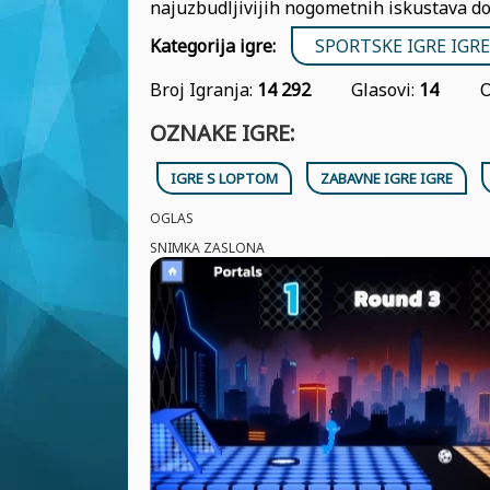
najuzbudljivijih nogometnih iskustava d
Kategorija igre:
SPORTSKE IGRE IGRE
Broj Igranja:
14 292
Glasovi:
14
O
OZNAKE IGRE:
IGRE S LOPTOM
ZABAVNE IGRE IGRE
OGLAS
SNIMKA ZASLONA