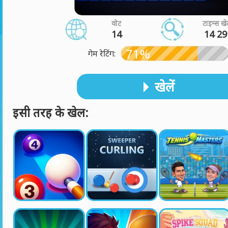
वोट
टाइम्स खे
14
14 29
71%
गेम रेटिंग:
खेलें
इसी तरह के खेल: