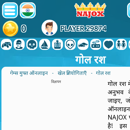
0
PLAYER 29874
गोल रश
गेम्स मुफ्त ऑनलाइन
-
खेल प्रतियोगिताएँ
- गोल रश
विज्ञापन
गोल रश मे
अनुभव क
जाइए, ज
ऑनलाइ
NAJOX पर
है! इस 