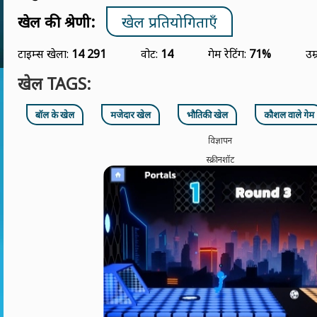
खेल की श्रेणी:
खेल प्रतियोगिताएँ
टाइम्स खेला:
14 291
वोट:
14
गेम रेटिंग:
71%
उम्
खेल TAGS:
बॉल के खेल
मजेदार खेल
भौतिकी खेल
कौशल वाले गेम
विज्ञापन
स्क्रीनशॉट