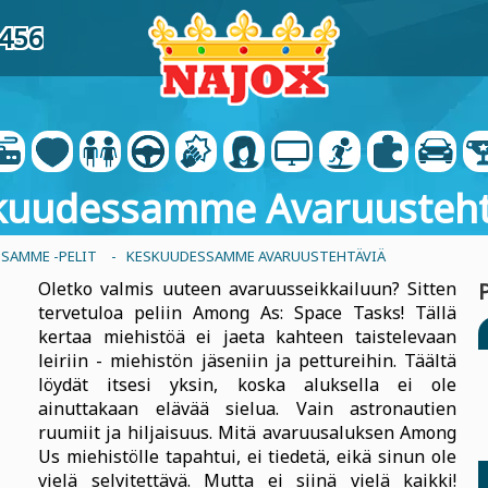
5456
kuudessamme Avaruusteht
SAMME -PELIT
- KESKUUDESSAMME AVARUUSTEHTÄVIÄ
Oletko valmis uuteen avaruusseikkailuun? Sitten
tervetuloa peliin Among As: Space Tasks! Tällä
kertaa miehistöä ei jaeta kahteen taistelevaan
leiriin - miehistön jäseniin ja pettureihin. Täältä
löydät itsesi yksin, koska aluksella ei ole
ainuttakaan elävää sielua. Vain astronautien
ruumiit ja hiljaisuus. Mitä avaruusaluksen Among
Us miehistölle tapahtui, ei tiedetä, eikä sinun ole
vielä selvitettävä. Mutta ei siinä vielä kaikki!