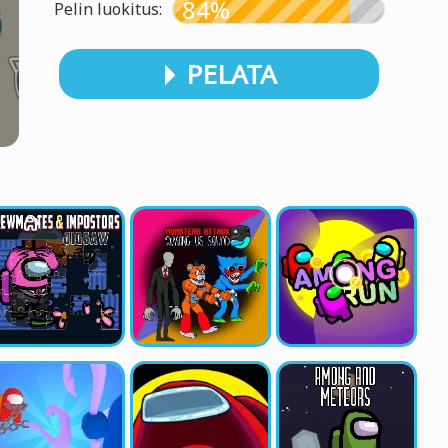
84%
Pelin luokitus:
PELATA