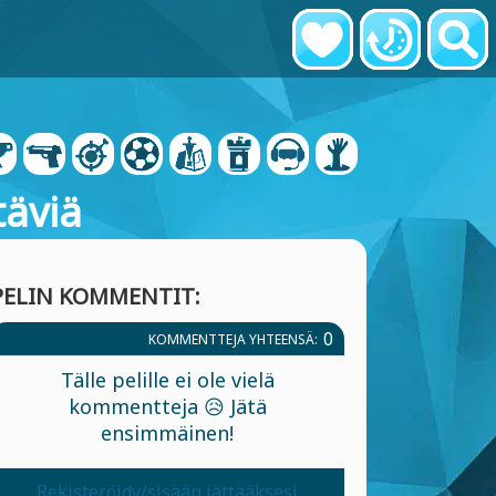
äviä
PELIN KOMMENTIT:
0
KOMMENTTEJA YHTEENSÄ:
Tälle pelille ei ole vielä
kommentteja 😥 Jätä
ensimmäinen!
Rekisteröidy/sisään jättääksesi