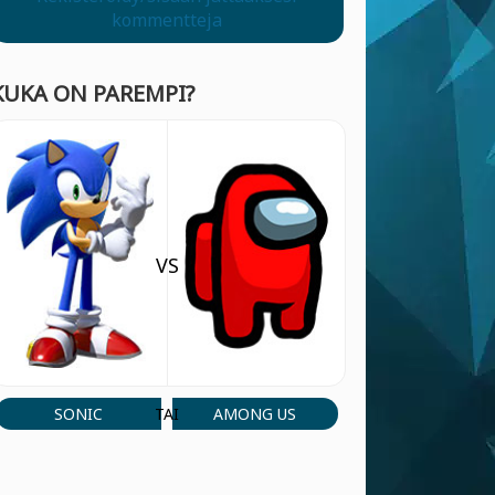
kommentteja
KUKA ON PAREMPI?
VS
SONIC
AMONG US
TAI