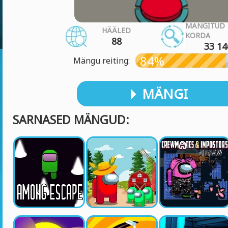
MÄNGITUD
HÄÄLED
KORDA
88
33 14
84%
Mängu reiting:
MÄNGI
SARNASED MÄNGUD: