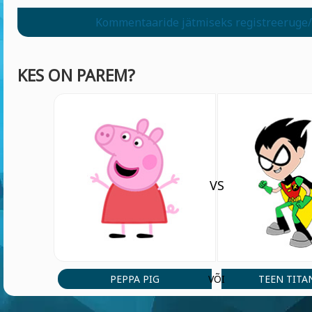
Kommentaaride jätmiseks registreeruge/
KES ON PAREM?
VS
PEPPA PIG
TEEN TITA
VÕI