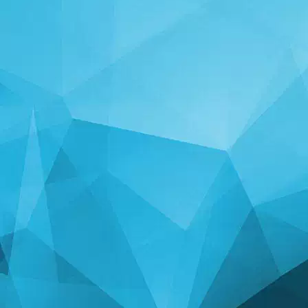
STATISTIKA
14246 Mängud
25002 Kasutajad