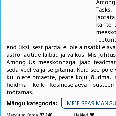
Among
Tasks!
jaota
kahte s
meesko
reetur
end üksi, sest pardal ei ole ainsatki elav
astronautide laibad ja vaikus. Mis juht
Among Us meeskonnaga, jääb teadmata
seda veel välja selgitama. Kuid see pole v
kui olete omaette, peate koju jõudma. J
hoidma kõik kosmoselaeva süsteemid
töötamas.
Mängu kategooria:
MEIE SEAS MÄNG
Mängitud Korda:
33 140
Hääled:
88