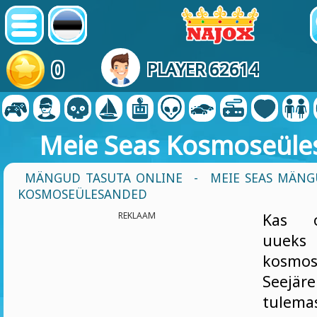
0
PLAYER 62614
Meie Seas Kosmoseül
MÄNGUD TASUTA ONLINE
-
MEIE SEAS MÄN
KOSMOSEÜLESANDED
REKLAAM
Kas o
uueks
kosmos
Seej
tule